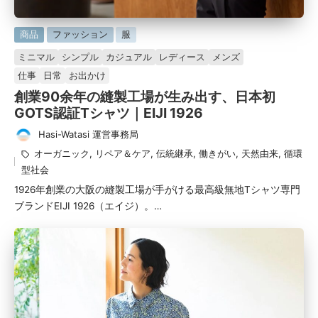
に
商品
ファッション
服
掲
ミニマル
シンプル
カジュアル
レディース
メンズ
載
仕事
日常
お出かけ
済
創業90余年の縫製工場が生み出す、日本初
み
GOTS認証Tシャツ｜EIJI 1926
Hasi-Watasi 運営事務局
投
タ
オーガニック
,
リペア＆ケア
,
伝統継承
,
働きがい
,
天然由来
,
循環
稿
グ：
型社会
者
1926年創業の大阪の縫製工場が手がける最高級無地Tシャツ専門
ブランドEIJI 1926（エイジ）。…