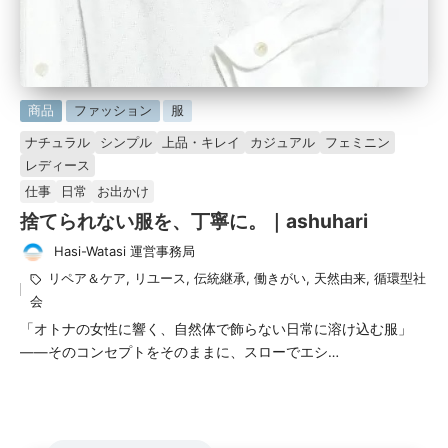
に
商品
ファッション
服
掲
ナチュラル
シンプル
上品・キレイ
カジュアル
フェミニン
載
レディース
済
仕事
日常
お出かけ
み
捨てられない服を、丁寧に。｜ashuhari
Hasi-Watasi 運営事務局
投
タ
リペア＆ケア
,
リユース
,
伝統継承
,
働きがい
,
天然由来
,
循環型社
稿
グ：
会
者
「オトナの女性に響く、自然体で飾らない日常に溶け込む服」
——そのコンセプトをそのままに、スローでエシ…