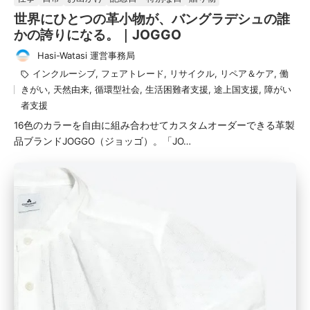
済
世界にひとつの革小物が、バングラデシュの誰
み
かの誇りになる。｜JOGGO
Hasi-Watasi 運営事務局
投
タ
インクルーシブ
,
フェアトレード
,
リサイクル
,
リペア＆ケア
,
働
稿
グ：
きがい
,
天然由来
,
循環型社会
,
生活困難者支援
,
途上国支援
,
障がい
者
者支援
16色のカラーを自由に組み合わせてカスタムオーダーできる革製
品ブランドJOGGO（ジョッゴ）。「JO…