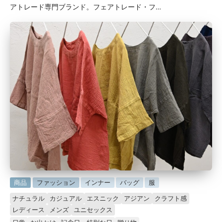
アトレード専門ブランド。フェアトレード・フ…
に
商品
ファッション
インナー
バッグ
服
掲
ナチュラル
カジュアル
エスニック
アジアン
クラフト感
載
レディース
メンズ
ユニセックス
済