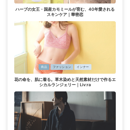
掲
ハーブの女王・国産カモミールが育む、40年愛される
載
スキンケア｜華密恋
済
み
に
商品
ファッション
インナー
掲
花の命を、肌に着る。草木染めと天然素材だけで作るエ
載
シカルランジェリー｜Liv:ra
済
み