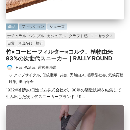
に
商品
ファッション
シューズ
掲
ナチュラル
シンプル
カジュアル
クラフト感
ユニセックス
載
日常
お出かけ
旅行
済
竹×コーヒーフィルター×コルク。植物由来
み
93%の次世代スニーカー｜RALLY ROUND
Hasi-Watasi 運営事務局
投
タ
アップサイクル
,
伝統継承
,
共創
,
天然由来
,
循環型社会
,
気候変動
稿
グ：
対策
,
里山保全
者
1932年創業の日進ゴム株式会社が、90年の製造技術を結集して
生み出した次世代スニーカーブランド「R…