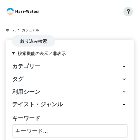
?
コ
H
自
ン
分
a
テ
ホーム
カジュアル
も、
ン
si
世
絞り込み検索
ツ
界
へ
-
検索機能の表示／非表示
も、
ス
W
し
キ
カテゴリー
あ
ッ
at
わ
プ
タグ
a
せ
利用シーン
に
si
テイスト・ジャンル
キーワード