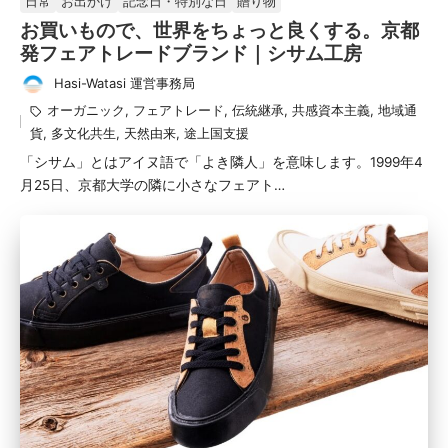
日常
お出かけ
記念日・特別な日
贈り物
み
お買いもので、世界をちょっと良くする。京都
発フェアトレードブランド｜シサム工房
Hasi-Watasi 運営事務局
投
タ
オーガニック
,
フェアトレード
,
伝統継承
,
共感資本主義
,
地域通
稿
グ：
貨
,
多文化共生
,
天然由来
,
途上国支援
者
「シサム」とはアイヌ語で「よき隣人」を意味します。1999年4
月25日、京都大学の隣に小さなフェアト…