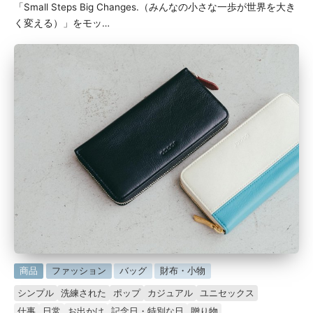
「Small Steps Big Changes.（みんなの小さな一歩が世界を大き
く変える）」をモッ…
に
商品
ファッション
バッグ
財布・小物
掲
シンプル
洗練された
ポップ
カジュアル
ユニセックス
載
仕事
日常
お出かけ
記念日・特別な日
贈り物