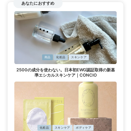
あなたにおすすめ
に
商品
化粧品
スキンケア
掲
2500の成分を使わない。日本初EWG認証取得の新基
載
準エシカルスキンケア｜CONCIO
済
み
に
化粧品
スキンケア
ボディケア