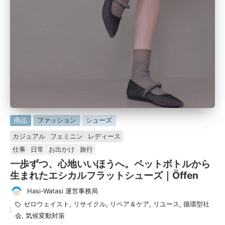
に
商品
ファッション
シューズ
掲
カジュアル
フェミニン
レディース
載
仕事
日常
お出かけ
旅行
済
一歩ずつ、心地いいほうへ。ペットボトルから
み
生まれたエシカルフラットシューズ｜Öffen
Hasi-Watasi 運営事務局
投
タ
ゼロウェイスト
,
リサイクル
,
リペア＆ケア
,
リユース
,
循環型社
稿
グ：
会
,
気候変動対策
者