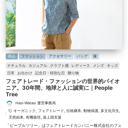
に
商品
ファッション
アクセサリー
バッグ
服
掲
ナチュラル
カジュアル
クラフト感
レディース
メンズ
キッズ
載
日常
お出かけ
記念日・特別な日
贈り物
済
フェアトレード・ファッションの世界的パイオ
み
ニア。30年間、地球と人に誠実に｜People
Tree
Hasi-Watasi 運営事務局
投
タ
オーガニック
,
フェアトレード
,
伝統継承
,
動物保護
,
多文化共生
,
稿
グ：
天然由来
,
有機栽培
,
途上国支援
者
「ピープルツリー」はフェアトレードカンパニー株式会社のフェ