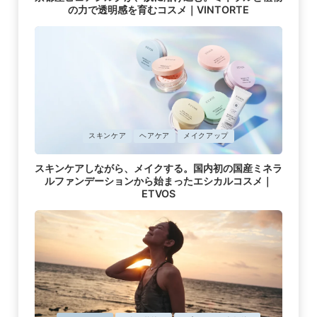
済
の力で透明感を育むコスメ｜VINTORTE
み
に
スキンケア
ヘアケア
メイクアップ
掲
載
スキンケアしながら、メイクする。国内初の国産ミネラ
済
ルファンデーションから始まったエシカルコスメ｜
み
ETVOS