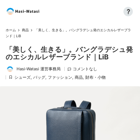
?
コ
H
自
ン
分
a
テ
ホーム
商品
「美しく、生きる」。バングラデシュ発のエシカルレザーブラ
も、
ン
ンド｜LiB
si
世
ツ
「美しく、生きる」。バングラデシュ発
界
へ
-
も、
のエシカルレザーブランド｜LiB
ス
W
し
キ
Hasi-Watasi 運営事務局
コメントなし
あ
ッ
at
投
わ
シューズ
,
バッグ
,
ファッション
,
商品
,
財布・小物
プ
稿
に
a
せ
者
掲
に
si
載
済
み