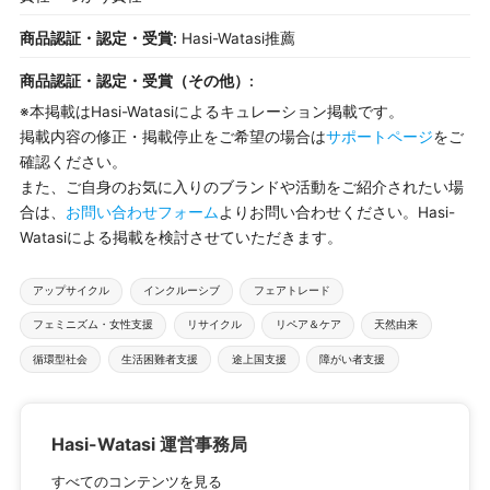
商品認証・認定・受賞:
Hasi-Watasi推薦
商品認証・認定・受賞（その他）:
※本掲載はHasi-Watasiによるキュレーション掲載です。
掲載内容の修正・掲載停止をご希望の場合は
サポートページ
をご
確認ください。
また、ご自身のお気に入りのブランドや活動をご紹介されたい場
合は、
お問い合わせフォーム
よりお問い合わせください。Hasi-
Watasiによる掲載を検討させていただきます。
タ
アップサイクル
インクルーシブ
フェアトレード
グ：
フェミニズム・女性支援
リサイクル
リペア＆ケア
天然由来
循環型社会
生活困難者支援
途上国支援
障がい者支援
Hasi-Watasi 運営事務局
すべてのコンテンツを見る