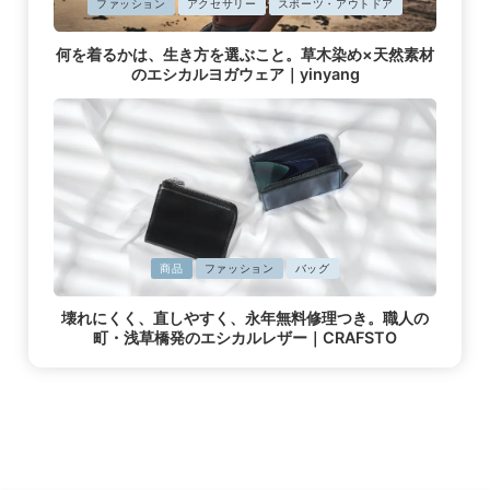
に
ファッション
アクセサリー
スポーツ・アウトドア
掲
載
何を着るかは、生き方を選ぶこと。草木染め×天然素材
済
のエシカルヨガウェア｜yinyang
み
に
商品
ファッション
バッグ
掲
載
壊れにくく、直しやすく、永年無料修理つき。職人の
済
町・浅草橋発のエシカルレザー｜CRAFSTO
み