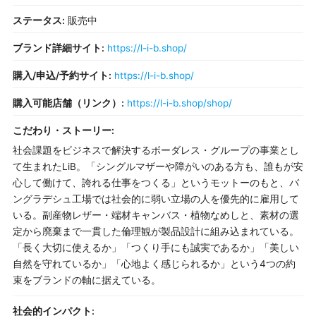
ステータス:
販売中
ブランド詳細サイト:
https://l-i-b.shop/
購入/申込/予約サイト:
https://l-i-b.shop/
購入可能店舗（リンク）:
https://l-i-b.shop/shop/
こだわり・ストーリー:
社会課題をビジネスで解決するボーダレス・グループの事業とし
て生まれたLiB。「シングルマザーや障がいのある方も、誰もが安
心して働けて、誇れる仕事をつくる」というモットーのもと、バ
ングラデシュ工場では社会的に弱い立場の人を優先的に雇用して
いる。副産物レザー・端材キャンバス・植物なめしと、素材の選
定から廃棄まで一貫した倫理観が製品設計に組み込まれている。
「長く大切に使えるか」「つくり手にも誠実であるか」「美しい
自然を守れているか」「心地よく感じられるか」という4つの約
束をブランドの軸に据えている。
社会的インパクト: