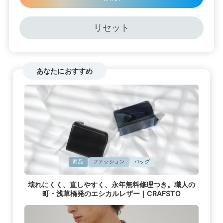
リセット
あなたにおすすめ
に
商品
ファッション
バッグ
掲
載
壊れにくく、直しやすく、永年無料修理つき。職人の
済
町・浅草橋発のエシカルレザー｜CRAFSTO
み