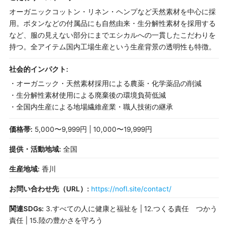
オーガニックコットン・リネン・ヘンプなど天然素材を中心に採
用。ボタンなどの付属品にも自然由来・生分解性素材を採用する
など、服の見えない部分にまでエシカルへの一貫したこだわりを
持つ。全アイテム国内工場生産という生産背景の透明性も特徴。
社会的インパクト:
・オーガニック・天然素材採用による農薬・化学薬品の削減
・生分解性素材使用による廃棄後の環境負荷低減
・全国内生産による地場繊維産業・職人技術の継承
価格帯:
5,000〜9,999円 | 10,000〜19,999円
提供・活動地域:
全国
生産地域:
香川
お問い合わせ先（URL）:
https://nofl.site/contact/
関連SDGs:
3.すべての人に健康と福祉を | 12.つくる責任 つかう
責任 | 15.陸の豊かさを守ろう