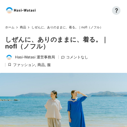
?
コ
H
自
ン
分
a
テ
ホーム
商品
しぜんに、ありのままに、着る。｜nofl（ノフル）
も、
ン
si
世
しぜんに、ありのままに、着る。｜
ツ
界
へ
-
nofl（ノフル）
も、
ス
W
し
Hasi-Watasi 運営事務局
コメントなし
キ
投
あ
ッ
ファッション
,
商品
,
服
at
稿
に
わ
プ
者
掲
a
せ
載
に
si
済
み