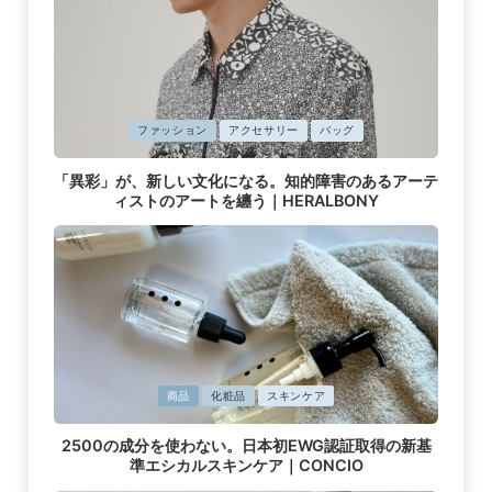
に
ファッション
アクセサリー
バッグ
掲
載
「異彩」が、新しい文化になる。知的障害のあるアーテ
済
ィストのアートを纏う｜HERALBONY
み
に
商品
化粧品
スキンケア
掲
載
2500の成分を使わない。日本初EWG認証取得の新基
済
準エシカルスキンケア｜CONCIO
み