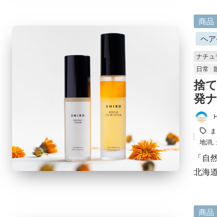
に
商品
掲
ヘア
載
ナチュ
済
日常
み
捨
発ナ
投
タ
ま
稿
グ：
地消
,
者
「自
北海
に
商品