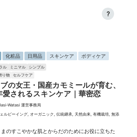
?
化粧品
日用品
スキンケア
ボディケア
ラル
ミニマル
シンプル
贈り物
セルフケア
ーブの女王・国産カモミールが育む、
年愛されるスキンケア｜華密恋
Hasi-Watasi 運営事務局
ェルビーイング
,
オーガニック
,
伝統継承
,
天然由来
,
有機栽培
,
無添
さまのすこやかな肌とからだのためにお役に立ちた