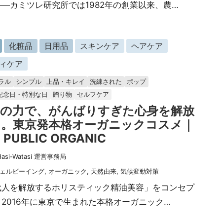
—カミツレ研究所では1982年の創業以来、農…
化粧品
日用品
スキンケア
ヘアケア
ィケア
ラル
シンプル
上品・キレイ
洗練された
ポップ
記念日・特別な日
贈り物
セルフケア
油の力で、がんばりすぎた心身を解放
る。東京発本格オーガニックコスメ｜
 PUBLIC ORGANIC
Hasi-Watasi 運営事務局
ェルビーイング
,
オーガニック
,
天然由来
,
気候変動対策
代人を解放するホリスティック精油美容」をコンセプ
2016年に東京で生まれた本格オーガニック…