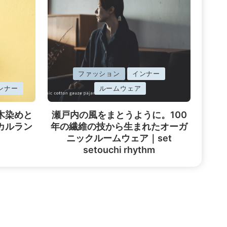
に
ファッション
インナー
掲
ンナー
ルームウェア
載
木染めと
瀬戸内の風をまとうように。100
済
カルラン
年の繊維の技から生まれたオーガ
み
ニックルームウェア｜set
setouchi rhythm