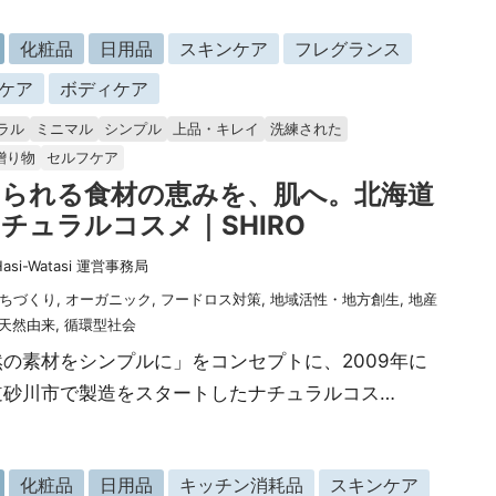
化粧品
日用品
スキンケア
フレグランス
ケア
ボディケア
ラル
ミニマル
シンプル
上品・キレイ
洗練された
贈り物
セルフケア
てられる食材の恵みを、肌へ。北海道
チュラルコスメ｜SHIRO
Hasi-Watasi 運営事務局
ちづくり
,
オーガニック
,
フードロス対策
,
地域活性・地方創生
,
地産
天然由来
,
循環型社会
然の素材をシンプルに」をコンセプトに、2009年に
道砂川市で製造をスタートしたナチュラルコス…
化粧品
日用品
キッチン消耗品
スキンケア