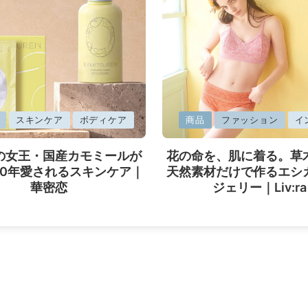
に
スキンケア
ボディケア
商品
ファッション
イ
掲
の女王・国産カモミールが
花の命を、肌に着る。草
載
40年愛されるスキンケア｜
天然素材だけで作るエシ
済
華密恋
ジェリー｜Liv:ra
み