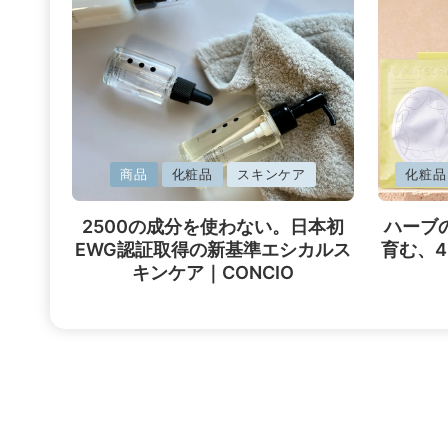
に
に
商品
化粧品
スキンケア
化粧品
掲
掲
2500の成分を使わない。日本初
ハーブ
載
載
EWG認証取得の新基準エシカルス
育む、
済
済
キンケア｜CONCIO
み
み