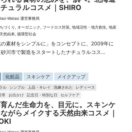
チュラルコスメ｜SHIRO
Hasi-Watasi 運営事務局
ちづくり
,
オーガニック
,
フードロス対策
,
地域活性・地方創生
,
地産
天然由来
,
循環型社会
然の素材をシンプルに」をコンセプトに、2009年に
道砂川市で製造をスタートしたナチュラルコス…
化粧品
スキンケア
メイクアップ
ラル
シンプル
上品・キレイ
洗練された
レディース
日常
お出かけ
記念日・特別な日
セルフケア
が育んだ生命力を、目元に。スキンケ
しながらメイクする天然由来コスメ｜
OKI