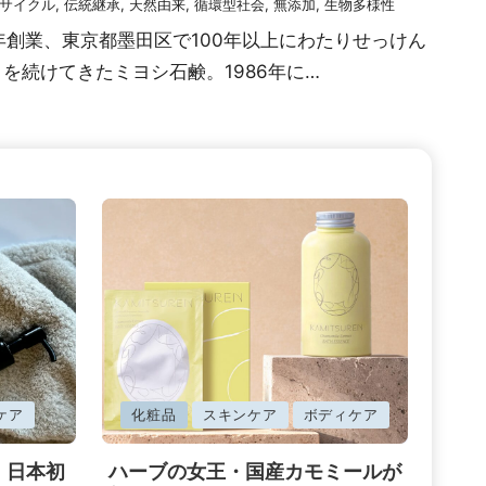
サイクル
,
伝統継承
,
天然由来
,
循環型社会
,
無添加
,
生物多様性
1年創業、東京都墨田区で100年以上にわたりせっけん
を続けてきたミヨシ石鹸。1986年に…
に
ケア
化粧品
スキンケア
ボディケア
掲
。日本初
ハーブの女王・国産カモミールが
載