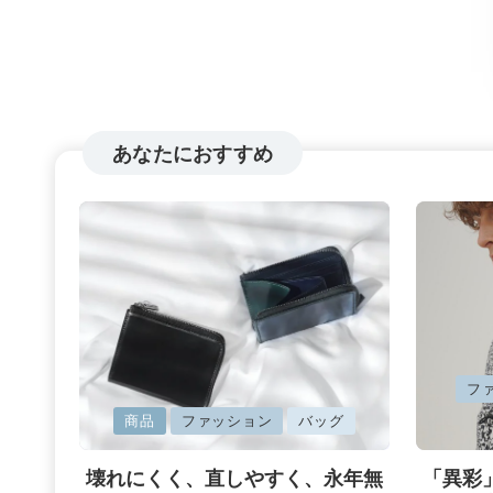
あなたにおすすめ
に
フ
に
掲
商品
ファッション
バッグ
掲
載
壊れにくく、直しやすく、永年無
「異彩
載
済