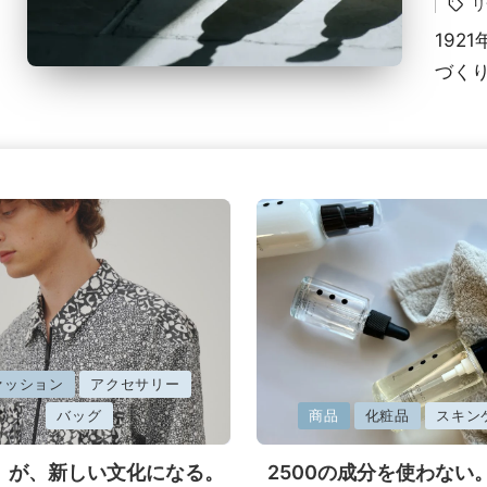
リ
稿
者
192
づくり
ァッション
アクセサリー
に
バッグ
商品
化粧品
スキン
掲
」が、新しい文化になる。
2500の成分を使わない
載