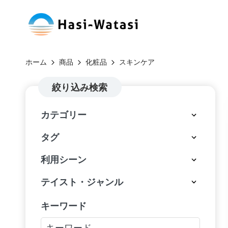
コ
H
ン
自
テ
分
a
ホーム
商品
化粧品
スキンケア
ン
も、
si
ツ
絞り込み検索
世
へ
界
-
カテゴリー
ス
も、
W
キ
し
タグ
ッ
あ
at
利用シーン
プ
わ
a
せ
テイスト・ジャンル
に
si
キーワード