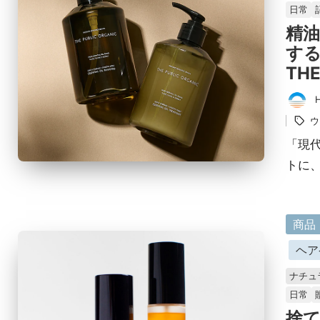
日常
み
精
す
THE
タ
投
グ：
ウ
稿
者
「現
トに、
に
商品
掲
ヘア
載
ナチュ
済
日常
み
捨