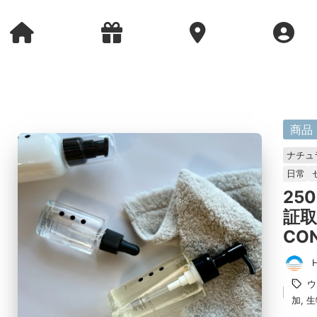
に
商品
掲
ナチュ
載
日常
済
25
み
証
CO
投
タ
ウ
稿
グ：
加
,
生
者