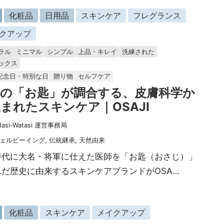
化粧品
日用品
スキンケア
フレグランス
クアップ
ラル
ミニマル
シンプル
上品・キレイ
洗練された
ックス
記念日・特別な日
贈り物
セルフケア
代の「お匙」が調合する、皮膚科学か
まれたスキンケア｜OSAJI
Hasi-Watasi 運営事務局
ェルビーイング
,
伝統継承
,
天然由来
時代に大名・将軍に仕えた医師を「お匙（おさじ）」
んだ歴史に由来するスキンケアブランドがOSA…
化粧品
スキンケア
メイクアップ