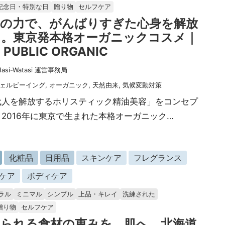
記念日・特別な日
贈り物
セルフケア
油の力で、がんばりすぎた心身を解放
る。東京発本格オーガニックコスメ｜
 PUBLIC ORGANIC
Hasi-Watasi 運営事務局
ェルビーイング
,
オーガニック
,
天然由来
,
気候変動対策
代人を解放するホリスティック精油美容」をコンセプ
2016年に東京で生まれた本格オーガニック…
化粧品
日用品
スキンケア
フレグランス
ケア
ボディケア
ラル
ミニマル
シンプル
上品・キレイ
洗練された
贈り物
セルフケア
てられる食材の恵みを、肌へ。北海道