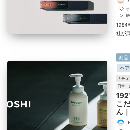
投
タ
オ
稿
グ：
ン
,
動
者
198
社が
に
商品
掲
ヘア
載
ナチュ
済
日常
み
19
こ
ん
タ
投
グ：