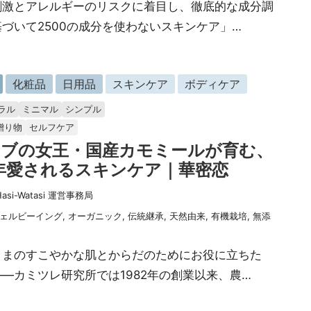
刺激とアレルギーのリスクに着目し、徹底的な成分調
づいて2500の成分を使わないスキンケア」…
化粧品
日用品
スキンケア
ボディケア
ラル
ミニマル
シンプル
贈り物
セルフケア
ーブの女王・国産カモミールが育む、
年愛されるスキンケア｜華密恋
Hasi-Watasi 運営事務局
ェルビーイング
,
オーガニック
,
伝統継承
,
天然由来
,
有機栽培
,
無添
さまのすこやかな肌とからだのためにお役に立ちた
—カミツレ研究所では1982年の創業以来、農…