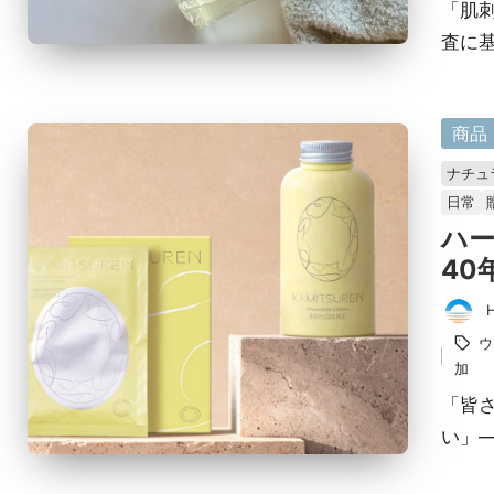
「肌
査に基
に
商品
掲
ナチュ
載
日常
済
ハ
み
40
投
タ
ウ
稿
グ：
加
者
「皆
い」—