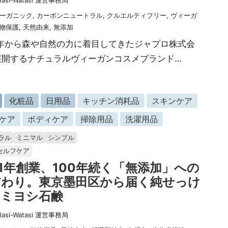
Hasi-Watasi 運営事務局
ーガニック
,
カーボンニュートラル
,
クルエルティフリー
,
ヴィーガ
物保護
,
天然由来
,
無添加
4年から森や自然の力に着目してきたジャプロ株式会
展開するナチュラルヴィーガンコスメブランド…
化粧品
日用品
キッチン消耗品
スキンケア
ケア
ボディケア
掃除用品
洗濯用品
ラル
ミニマル
シンプル
セルフケア
21年創業、100年続く「無添加」への
だわり。東京墨田区から届く純せっけ
｜ミヨシ石鹸
Hasi-Watasi 運営事務局