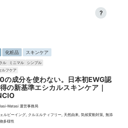
?
化粧品
スキンケア
ラル
ミニマル
シンプル
セルフケア
00の成分を使わない。日本初EWG認
取得の新基準エシカルスキンケア｜
NCIO
Hasi-Watasi 運営事務局
ェルビーイング
,
クルエルティフリー
,
天然由来
,
気候変動対策
,
無添
物多様性