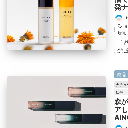
発ナ
投
タ
ま
稿
グ：
地消
,
者
「自
北海
に
商品
掲
ナチュ
載
仕事
済
森
み
ア
AIN