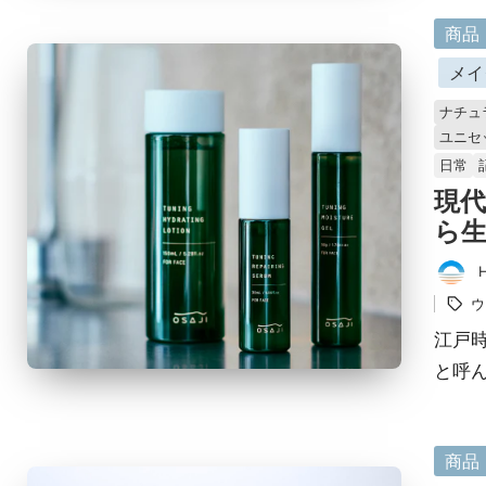
に
商品
掲
メイ
載
ナチュ
済
ユニセ
み
日常
現
ら生
タ
投
グ：
ウ
稿
者
江戸
と呼
に
商品