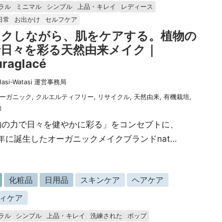
ラル
ミニマル
シンプル
上品・キレイ
レディース
日常
お出かけ
セルフケア
イクしながら、肌をケアする。植物の
で日々を彩る天然由来メイク｜
uraglacé
Hasi-Watasi 運営事務局
ーガニック
,
クルエルティフリー
,
リサイクル
,
天然由来
,
有機栽培
,
加
物の力で日々を健やかに彩る」をコンセプトに、
8年に誕生したオーガニックメイクブランドnat…
化粧品
日用品
スキンケア
ヘアケア
ィケア
ラル
シンプル
上品・キレイ
洗練された
ポップ