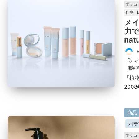
掲
ナチュ
載
仕事
済
メ
み
力
nat
投
タ
オ
稿
グ：
無添
者
「植
200
に
商品
掲
ボデ
載
ナチュ
済