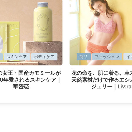
に
スキンケア
ボディケア
商品
ファッション
イ
掲
載
の女王・国産カモミールが
花の命を、肌に着る。草
済
40年愛されるスキンケア｜
天然素材だけで作るエシ
み
華密恋
ジェリー｜Liv:ra