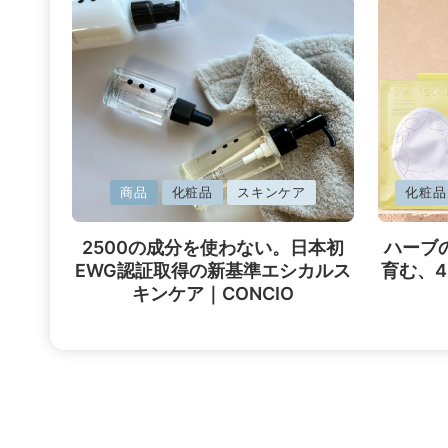
に
に
商品
化粧品
スキンケア
化粧品
掲
掲
載
載
2500の成分を使わない。日本初
ハーブ
済
済
EWG認証取得の新基準エシカルス
育む、
み
み
キンケア｜CONCIO