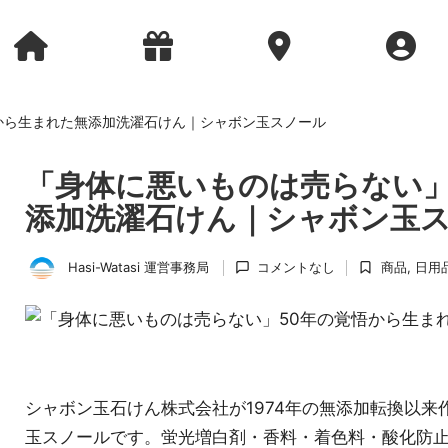
から生まれた無添加洗濯石けん｜シャボン玉スノール
「身体に悪いものは売らない」
添加洗濯石けん｜シャボン玉
Hasi-Watasi 運営事務局
コメントなし
商品
,
日用
投
に
稿
掲
者
載
済
み
シャボン玉石けん株式会社が1974年の無添加転換以
玉スノールです。蛍光増白剤・香料・着色料・酸化防