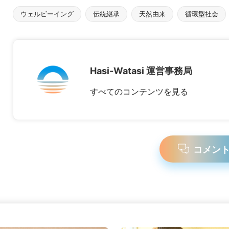
ウェルビーイング
伝統継承
天然由来
循環型社会
タ
グ：
Hasi-Watasi 運営事務局
すべてのコンテンツを見る
コメン