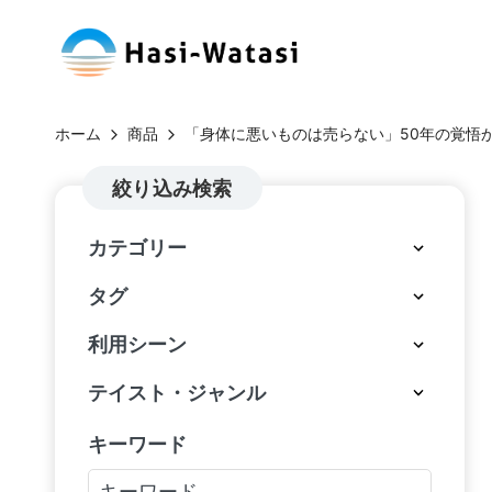
コ
H
ン
自
テ
分
a
ホーム
商品
「身体に悪いものは売らない」50年の覚悟
ン
も、
si
ツ
絞り込み検索
世
へ
界
-
カテゴリー
ス
も、
W
キ
し
タグ
ッ
あ
at
利用シーン
プ
わ
a
せ
テイスト・ジャンル
に
si
キーワード