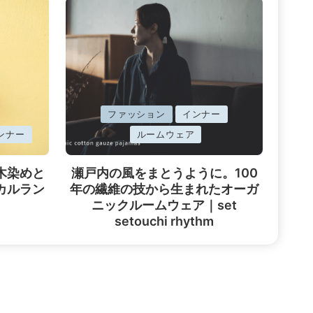
に
ファッション
インナー
掲
ンナー
ルームウェア
載
済
木染めと
瀬戸内の風をまとうように。100
み
カルラン
年の繊維の技から生まれたオーガ
ニックルームウェア｜set
setouchi rhythm