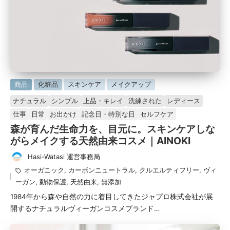
に
商品
化粧品
スキンケア
メイクアップ
掲
ナチュラル
シンプル
上品・キレイ
洗練された
レディース
載
仕事
日常
お出かけ
記念日・特別な日
セルフケア
済
森が育んだ生命力を、目元に。スキンケアしな
み
がらメイクする天然由来コスメ｜AINOKI
Hasi-Watasi 運営事務局
投
タ
オーガニック
,
カーボンニュートラル
,
クルエルティフリー
,
ヴィ
稿
グ：
ーガン
,
動物保護
,
天然由来
,
無添加
者
1984年から森や自然の力に着目してきたジャプロ株式会社が展
開するナチュラルヴィーガンコスメブランド…