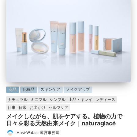
に
商品
化粧品
スキンケア
メイクアップ
掲
ナチュラル
ミニマル
シンプル
上品・キレイ
レディース
載
仕事
日常
お出かけ
セルフケア
済
メイクしながら、肌をケアする。植物の力で
み
日々を彩る天然由来メイク｜naturaglacé
Hasi-Watasi 運営事務局
投
タ