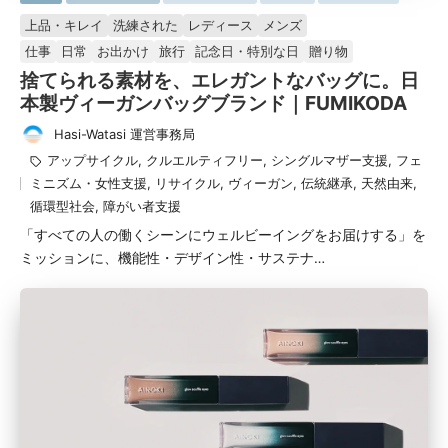
掲
上品・キレイ
洗練された
レディース
メンズ
載
仕事
日常
お出かけ
旅行
記念日・特別な日
贈り物
済
捨てられる素材を、エレガントなバッグに。日
み
本製ヴィーガンバッグブランド｜FUMIKODA
Hasi-Watasi 運営事務局
投
タ
アップサイクル
,
クルエルティフリー
,
シングルマザー支援
,
フェ
稿
グ：
ミニズム・女性支援
,
リサイクル
,
ヴィーガン
,
伝統継承
,
天然由来
,
者
循環型社会
,
障がい者支援
「すべての人の働くシーンにウェルビーイングをお届けする」を
ミッションに、機能性・デザイン性・サステナ…