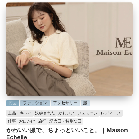
に
商品
ファッション
アクセサリー
服
掲
上品・キレイ
洗練された
かわいい
フェミニン
レディース
載
仕事
お出かけ
旅行
記念日・特別な日
済
かわいい服で、ちょっといいこと。｜Maison
み
Echelle