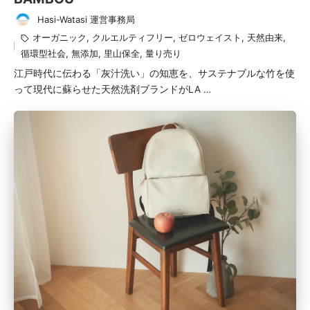
Hasi-Watasi 運営事務局
投
タ
オーガニック
,
クルエルティフリー
,
ゼロウェイスト
,
天然由来
,
稿
グ：
循環型社会
,
無添加
,
里山保全
,
量り売り
者
江戸時代に伝わる「灰汁洗い」の知恵を、サステナブルな竹を使
って現代に蘇らせた天然洗剤ブランドがLA …