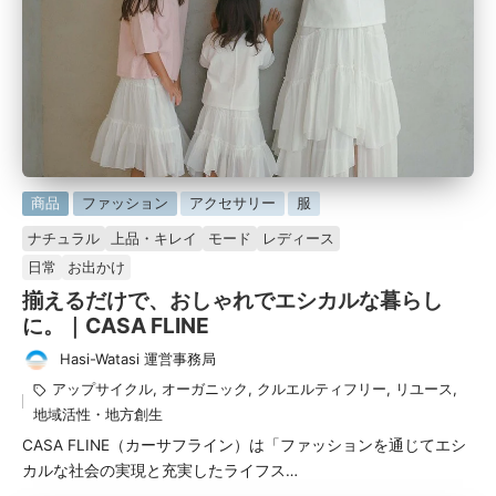
に
商品
ファッション
アクセサリー
服
掲
ナチュラル
上品・キレイ
モード
レディース
載
日常
お出かけ
済
揃えるだけで、おしゃれでエシカルな暮らし
み
に。｜CASA FLINE
Hasi-Watasi 運営事務局
投
タ
アップサイクル
,
オーガニック
,
クルエルティフリー
,
リユース
,
稿
グ：
地域活性・地方創生
者
CASA FLINE（カーサフライン）は「ファッションを通じてエシ
カルな社会の実現と充実したライフス…