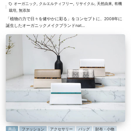
オーガニック
,
クルエルティフリー
,
リサイクル
,
天然由来
,
有機
稿
グ：
栽培
,
無添加
者
「植物の力で日々を健やかに彩る」をコンセプトに、2008年に
誕生したオーガニックメイクブランドnat…
に
商品
ファッション
アクセサリー
バッグ
財布・小物