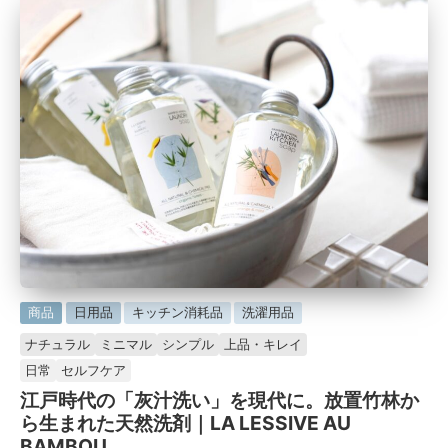
に
商品
日用品
キッチン消耗品
洗濯用品
掲
ナチュラル
ミニマル
シンプル
上品・キレイ
載
日常
セルフケア
済
江戸時代の「灰汁洗い」を現代に。放置竹林か
み
ら生まれた天然洗剤｜LA LESSIVE AU
BAMBOU