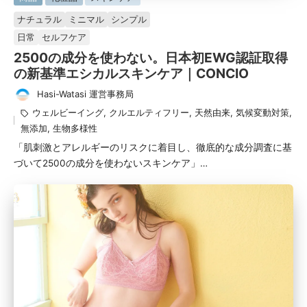
掲
ナチュラル
ミニマル
シンプル
載
日常
セルフケア
済
2500の成分を使わない。日本初EWG認証取得
み
の新基準エシカルスキンケア｜CONCIO
Hasi-Watasi 運営事務局
投
タ
ウェルビーイング
,
クルエルティフリー
,
天然由来
,
気候変動対策
,
稿
グ：
無添加
,
生物多様性
者
「肌刺激とアレルギーのリスクに着目し、徹底的な成分調査に基
づいて2500の成分を使わないスキンケア」…