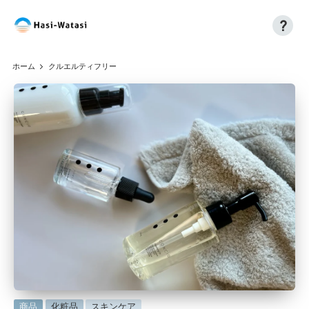
?
コ
H
自
ン
分
a
テ
ホーム
クルエルティフリー
も、
ン
si
世
ツ
界
へ
-
も、
ス
W
し
キ
あ
ッ
at
わ
プ
a
せ
に
si
に
商品
化粧品
スキンケア