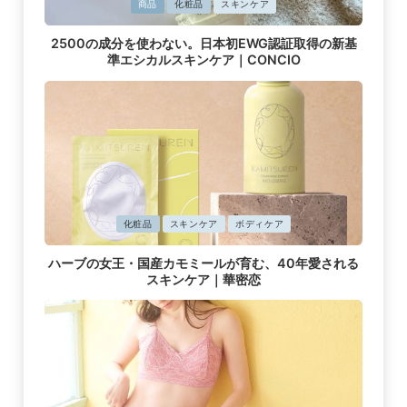
に
商品
化粧品
スキンケア
掲
2500の成分を使わない。日本初EWG認証取得の新基
載
準エシカルスキンケア｜CONCIO
済
み
に
化粧品
スキンケア
ボディケア
掲
ハーブの女王・国産カモミールが育む、40年愛される
載
スキンケア｜華密恋
済
み