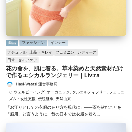
に
商品
ファッション
インナー
掲
ナチュラル
上品・キレイ
フェミニン
レディース
載
日常
セルフケア
済
花の命を、肌に着る。草木染めと天然素材だけ
み
で作るエシカルランジェリー｜Liv:ra
Hasi-Watasi 運営事務局
投
タ
ウェルビーイング
,
オーガニック
,
クルエルティフリー
,
フェミニ
稿
グ：
ズム・女性支援
,
伝統継承
,
天然由来
者
「お守りとしての衣服の在り方を現代に」——薬を飲むことを
「服用」と言うように、昔の日本では衣服を着る…