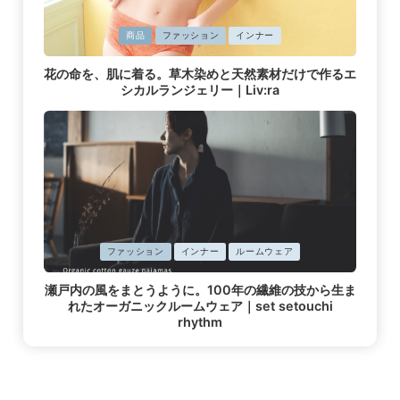
に
商品
ファッション
インナー
掲
花の命を、肌に着る。草木染めと天然素材だけで作るエ
載
シカルランジェリー｜Liv:ra
済
み
に
ファッション
インナー
ルームウェア
掲
瀬戸内の風をまとうように。100年の繊維の技から生ま
載
れたオーガニックルームウェア｜set setouchi
済
rhythm
み