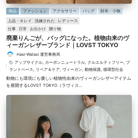
に
商品
ファッション
アクセサリー
バッグ
財布・小物
掲
上品・キレイ
洗練された
レディース
載
仕事
日常
お出かけ
贈り物
済
廃棄りんごが、バッグになった。植物由来のヴ
み
ィーガンレザーブランド｜LOVST TOKYO
Hasi-Watasi 運営事務局
投
タ
アップサイクル
,
カーボンニュートラル
,
クルエルティフリー
,
プ
稿
グ：
ラントベース
,
リペア＆ケア
,
ヴィーガン
,
動物保護
,
循環型社会
者
動物にも環境にも優しい植物性由来のヴィーガンレザーアイテム
を展開するLOVST TOKYO（ラヴィス…