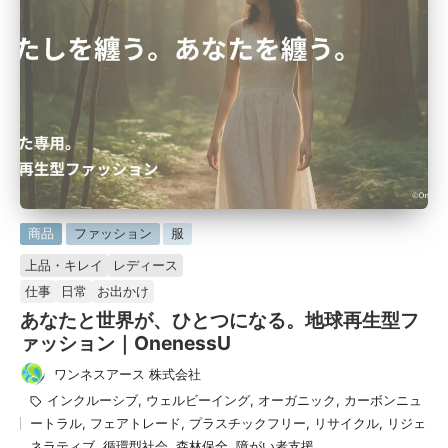
に
商品
ファッション
服
掲
上品・キレイ
レディース
載
仕事
日常
お出かけ
済
あなたと世界が、ひとつになる。地球再生型フ
み
ァッション｜OnenessU
ワンネスアース 株式会社
投
タ
インクルーシブ
,
ウェルビーイング
,
オーガニック
,
カーボンニュ
稿
グ：
ートラル
,
フェアトレード
,
プラスチックフリー
,
リサイクル
,
リジェ
者
ネラティブ
,
循環型社会
,
森林保全
,
障がい者支援