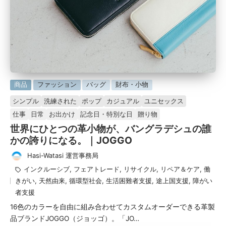
に
商品
ファッション
バッグ
財布・小物
掲
シンプル
洗練された
ポップ
カジュアル
ユニセックス
載
仕事
日常
お出かけ
記念日・特別な日
贈り物
済
世界にひとつの革小物が、バングラデシュの誰
み
かの誇りになる。｜JOGGO
Hasi-Watasi 運営事務局
投
タ
インクルーシブ
,
フェアトレード
,
リサイクル
,
リペア＆ケア
,
働
稿
グ：
きがい
,
天然由来
,
循環型社会
,
生活困難者支援
,
途上国支援
,
障がい
者
者支援
16色のカラーを自由に組み合わせてカスタムオーダーできる革製
品ブランドJOGGO（ジョッゴ）。「JO…