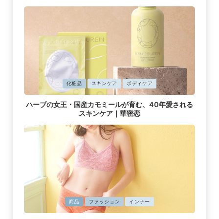
み
に
化粧品
スキンケア
ボディケア
掲
ハーブの女王・国産カモミールが育む、40年愛される
載
スキンケア｜華密恋
済
み
に
商品
ファッション
インナー
掲