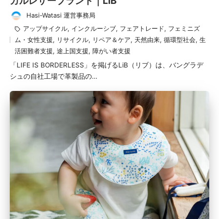
カルレザーブランド｜LiB
Hasi-Watasi 運営事務局
投
タ
アップサイクル
,
インクルーシブ
,
フェアトレード
,
フェミニズ
稿
グ：
ム・女性支援
,
リサイクル
,
リペア＆ケア
,
天然由来
,
循環型社会
,
生
者
活困難者支援
,
途上国支援
,
障がい者支援
「LIFE IS BORDERLESS」を掲げるLiB（リブ）は、バングラデ
シュの自社工場で革製品の…