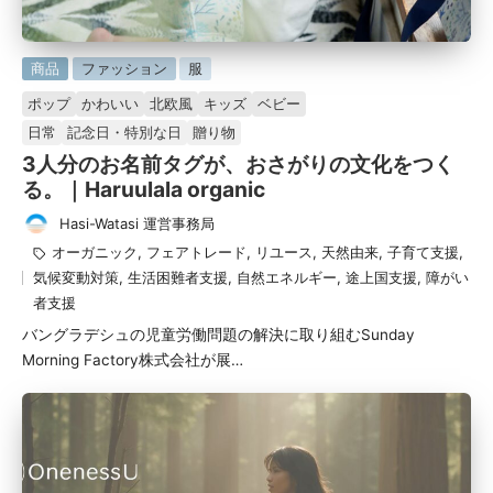
に
商品
ファッション
服
掲
ポップ
かわいい
北欧風
キッズ
ベビー
載
日常
記念日・特別な日
贈り物
済
3人分のお名前タグが、おさがりの文化をつく
み
る。｜Haruulala organic
Hasi-Watasi 運営事務局
投
タ
オーガニック
,
フェアトレード
,
リユース
,
天然由来
,
子育て支援
,
稿
グ：
気候変動対策
,
生活困難者支援
,
自然エネルギー
,
途上国支援
,
障がい
者
者支援
バングラデシュの児童労働問題の解決に取り組むSunday
Morning Factory株式会社が展…