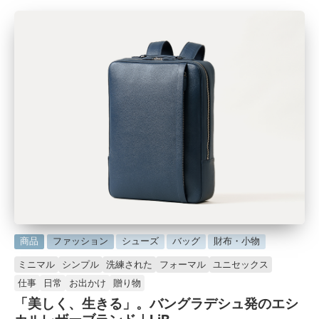
に
商品
ファッション
シューズ
バッグ
財布・小物
掲
ミニマル
シンプル
洗練された
フォーマル
ユニセックス
載
仕事
日常
お出かけ
贈り物
済
「美しく、生きる」。バングラデシュ発のエシ
み