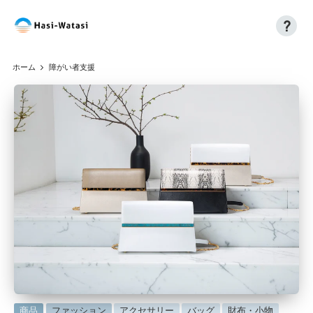
?
コ
H
自
ン
分
a
テ
ホーム
障がい者支援
も、
ン
si
世
ツ
界
へ
-
も、
ス
W
し
キ
あ
ッ
at
わ
プ
a
せ
に
si
に
商品
ファッション
アクセサリー
バッグ
財布・小物