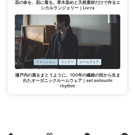
花の命を、肌に着る。草木染めと天然素材だけで作るエ
載
シカルランジェリー｜Liv:ra
済
み
に
ファッション
インナー
ルームウェア
掲
瀬戸内の風をまとうように。100年の繊維の技から生ま
載
れたオーガニックルームウェア｜set setouchi
済
rhythm
み