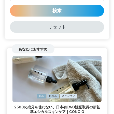
検索
リセット
あなたにおすすめ
に
商品
化粧品
スキンケア
掲
2500の成分を使わない。日本初EWG認証取得の新基
載
準エシカルスキンケア｜CONCIO
済