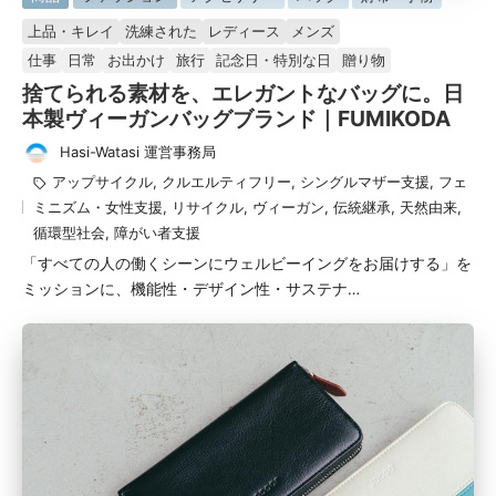
掲
上品・キレイ
洗練された
レディース
メンズ
載
仕事
日常
お出かけ
旅行
記念日・特別な日
贈り物
済
捨てられる素材を、エレガントなバッグに。日
み
本製ヴィーガンバッグブランド｜FUMIKODA
Hasi-Watasi 運営事務局
投
タ
アップサイクル
,
クルエルティフリー
,
シングルマザー支援
,
フェ
稿
グ：
ミニズム・女性支援
,
リサイクル
,
ヴィーガン
,
伝統継承
,
天然由来
,
者
循環型社会
,
障がい者支援
「すべての人の働くシーンにウェルビーイングをお届けする」を
ミッションに、機能性・デザイン性・サステナ…