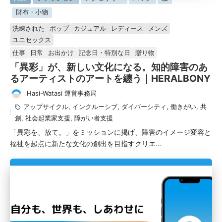
掲
財布・小物
載
洗練された
ポップ
カジュアル
レディース
メンズ
済
ユニセックス
み
仕事
日常
お出かけ
記念日・特別な日
贈り物
「異彩」が、新しい文化になる。知的障害のあ
るアーティストのアートを纏う｜HERALBONY
Hasi-Watasi 運営事務局
投
タ
アップサイクル
,
インクルーシブ
,
ダイバーシティ
,
働きがい
,
共
稿
グ：
創
,
社会起業家支援
,
障がい者支援
者
「異彩を、放て。」をミッションに掲げ、障害のイメージ変容と
福祉を起点に新たな文化の創出を目指すクリエ…