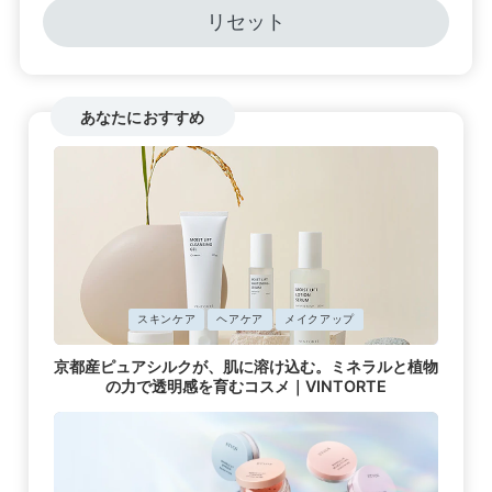
リセット
あなたにおすすめ
に
スキンケア
ヘアケア
メイクアップ
掲
京都産ピュアシルクが、肌に溶け込む。ミネラルと植物
載
の力で透明感を育むコスメ｜VINTORTE
済
み