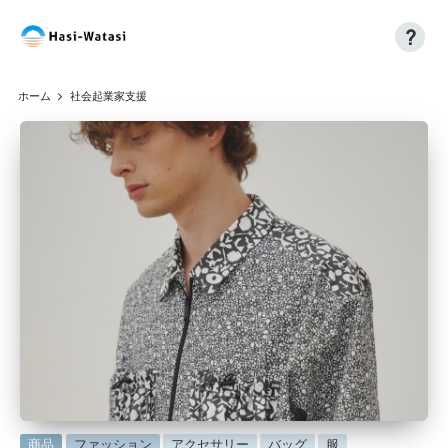
?
コ
H
自
ン
分
a
テ
ホーム
社会起業家支援
も、
ン
si
世
ツ
界
へ
-
も、
ス
W
し
キ
あ
ッ
at
わ
プ
a
せ
に
si
に
商品
ファッション
アクセサリー
バッグ
服