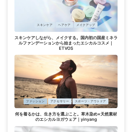
に
スキンケア
ヘアケア
メイクアップ
掲
スキンケアしながら、メイクする。国内初の国産ミネラ
載
ルファンデーションから始まったエシカルコスメ｜
済
ETVOS
み
に
ファッション
アクセサリー
スポーツ・アウトドア
掲
何を着るかは、生き方を選ぶこと。草木染め×天然素材
載
のエシカルヨガウェア｜yinyang
済
み