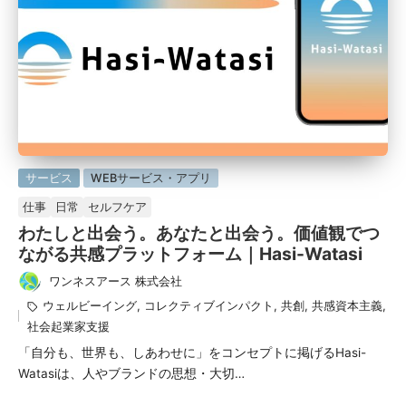
に
サービス
WEBサービス・アプリ
掲
仕事
日常
セルフケア
載
わたしと出会う。あなたと出会う。価値観でつ
済
ながる共感プラットフォーム｜Hasi-Watasi
み
ワンネスアース 株式会社
投
タ
ウェルビーイング
,
コレクティブインパクト
,
共創
,
共感資本主義
,
稿
グ：
社会起業家支援
者
「自分も、世界も、しあわせに」をコンセプトに掲げるHasi-
Watasiは、人やブランドの思想・大切…