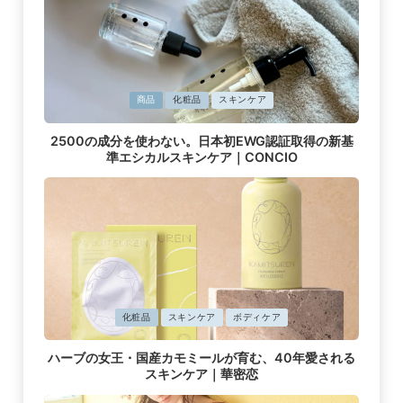
に
商品
化粧品
スキンケア
掲
載
2500の成分を使わない。日本初EWG認証取得の新基
済
準エシカルスキンケア｜CONCIO
み
に
化粧品
スキンケア
ボディケア
掲
載
ハーブの女王・国産カモミールが育む、40年愛される
済
スキンケア｜華密恋
み