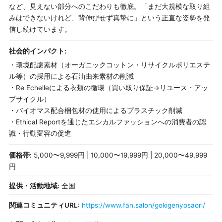
など、見えない部分へのこだわりも徹底。「まだ大規模な取り組
みはできないけれど、背伸びせず真摯に」という正直な姿勢を発
信し続けています。
社会的インパクト:
・環境配慮素材（オーガニックコットン・リサイクルポリエステ
ル等）の採用による石油由来素材の削減
・Re Echelleによる衣類の循環（買い取り保証→リユース・アッ
プサイクル）
・バイオマス配合梱包材の使用によるプラスチック削減
・Ethical Reportを通じたエシカルファッションへの消費者の認
識・行動変容の促進
価格帯:
5,000〜9,999円 | 10,000〜19,999円 | 20,000〜49,999
円
提供・活動地域:
全国
関連コミュニティURL:
https://www.fan.salon/gokigenyosaori/