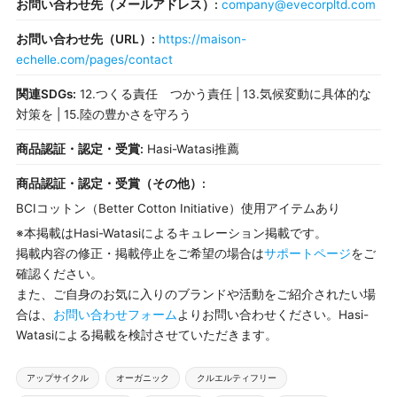
お問い合わせ先（メールアドレス）:
company@evecorpltd.com
お問い合わせ先（URL）:
https://maison-
echelle.com/pages/contact
関連SDGs:
12.つくる責任 つかう責任 | 13.気候変動に具体的な
対策を | 15.陸の豊かさを守ろう
商品認証・認定・受賞:
Hasi-Watasi推薦
商品認証・認定・受賞（その他）:
BCIコットン（Better Cotton Initiative）使用アイテムあり
※本掲載はHasi-Watasiによるキュレーション掲載です。
掲載内容の修正・掲載停止をご希望の場合は
サポートページ
をご
確認ください。
また、ご自身のお気に入りのブランドや活動をご紹介されたい場
合は、
お問い合わせフォーム
よりお問い合わせください。Hasi-
Watasiによる掲載を検討させていただきます。
タ
アップサイクル
オーガニック
クルエルティフリー
グ：