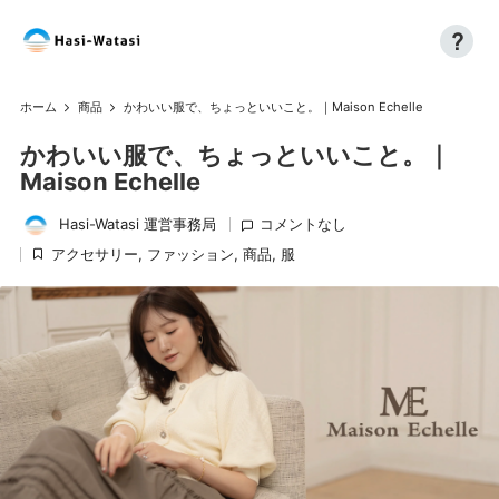
?
コ
H
自
ン
分
a
テ
ホーム
商品
かわいい服で、ちょっといいこと。｜Maison Echelle
も、
ン
si
世
かわいい服で、ちょっといいこと。｜
ツ
界
へ
-
Maison Echelle
も、
ス
W
し
Hasi-Watasi 運営事務局
コメントなし
キ
投
あ
ッ
アクセサリー
,
ファッション
,
商品
,
服
at
稿
に
わ
プ
者
掲
a
せ
載
に
si
済
み