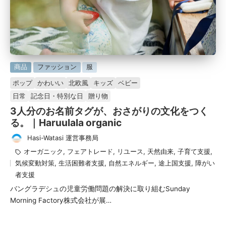
に
商品
ファッション
服
掲
ポップ
かわいい
北欧風
キッズ
ベビー
載
日常
記念日・特別な日
贈り物
済
3人分のお名前タグが、おさがりの文化をつく
み
る。｜Haruulala organic
Hasi-Watasi 運営事務局
投
タ
オーガニック
,
フェアトレード
,
リユース
,
天然由来
,
子育て支援
,
稿
グ：
気候変動対策
,
生活困難者支援
,
自然エネルギー
,
途上国支援
,
障がい
者
者支援
バングラデシュの児童労働問題の解決に取り組むSunday
Morning Factory株式会社が展…