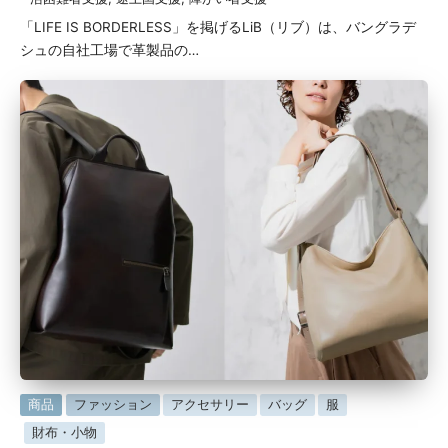
「LIFE IS BORDERLESS」を掲げるLiB（リブ）は、バングラデ
シュの自社工場で革製品の…
に
商品
ファッション
アクセサリー
バッグ
服
掲
財布・小物
載