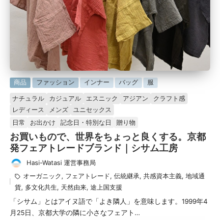
に
商品
ファッション
インナー
バッグ
服
掲
ナチュラル
カジュアル
エスニック
アジアン
クラフト感
載
レディース
メンズ
ユニセックス
済
日常
お出かけ
記念日・特別な日
贈り物
み
お買いもので、世界をちょっと良くする。京都
発フェアトレードブランド｜シサム工房
Hasi-Watasi 運営事務局
投
タ
オーガニック
,
フェアトレード
,
伝統継承
,
共感資本主義
,
地域通
稿
グ：
貨
,
多文化共生
,
天然由来
,
途上国支援
者
「シサム」とはアイヌ語で「よき隣人」を意味します。1999年4
月25日、京都大学の隣に小さなフェアト…