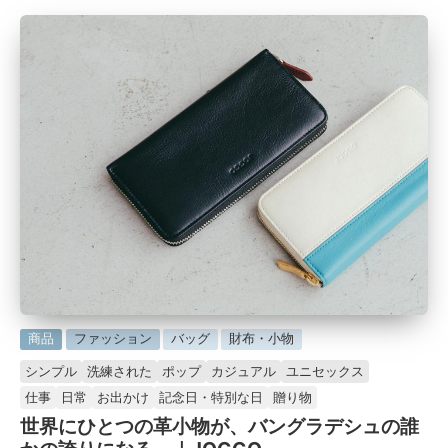
に
商品
ファッション
バッグ
財布・小物
掲
シンプル
洗練された
ポップ
カジュアル
ユニセックス
載
仕事
日常
お出かけ
記念日・特別な日
贈り物
済
世界にひとつの革小物が、バングラデシュの誰
み