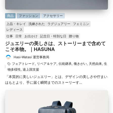
に
商品
ファッション
アクセサリー
掲
上品・キレイ
洗練された
ラグジュアリー
フェミニン
載
レディース
済
仕事
日常
お出かけ
記念日・特別な日
贈り物
み
ジュエリーの美しさは、ストーリーまで含めて
こそ本物。｜HASUNA
Hasi-Watasi 運営事務局
投
タ
フェアトレード
,
リペア＆ケア
,
伝統継承
,
働きがい
,
天然由来
,
生
稿
グ：
物多様性
,
途上国支援
者
「本質的に美しいジュエリー」とは、デザインの美しさや佇まい
はもとより、手に届く瞬間までのストーリーす…