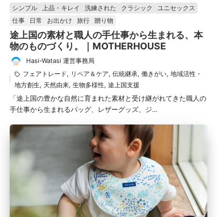
シンプル
上品・キレイ
洗練された
クラシック
ユニセックス
済
仕事
日常
お出かけ
旅行
贈り物
み
途上国の素材と職人の手仕事から生まれる、本
物のものづくり。｜MOTHERHOUSE
Hasi-Watasi 運営事務局
投
タ
フェアトレード
,
リペア＆ケア
,
伝統継承
,
働きがい
,
地域活性・
稿
グ：
地方創生
,
天然由来
,
生物多様性
,
途上国支援
者
「途上国の豊かな自然に育まれた素材と受け継がれてきた職人の
手仕事から生まれるバッグ、レザーグッズ、ジ…