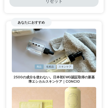
リセット
あなたにおすすめ
に
商品
化粧品
スキンケア
掲
2500の成分を使わない。日本初EWG認証取得の新基
載
準エシカルスキンケア｜CONCIO
済
み