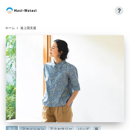
?
コ
H
自
ン
分
a
テ
ホーム
途上国支援
も、
ン
si
世
ツ
界
へ
-
も、
ス
W
し
キ
あ
ッ
at
わ
プ
a
せ
に
si
に
商品
ファッション
アクセサリー
バッグ
服