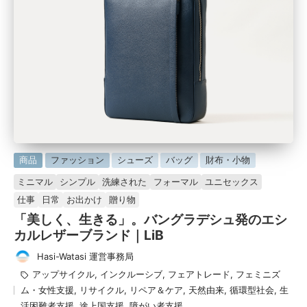
に
商品
ファッション
シューズ
バッグ
財布・小物
掲
ミニマル
シンプル
洗練された
フォーマル
ユニセックス
載
仕事
日常
お出かけ
贈り物
済
「美しく、生きる」。バングラデシュ発のエシ
み
カルレザーブランド｜LiB
Hasi-Watasi 運営事務局
投
タ
アップサイクル
,
インクルーシブ
,
フェアトレード
,
フェミニズ
稿
グ：
ム・女性支援
,
リサイクル
,
リペア＆ケア
,
天然由来
,
循環型社会
,
生
者
活困難者支援
,
途上国支援
,
障がい者支援