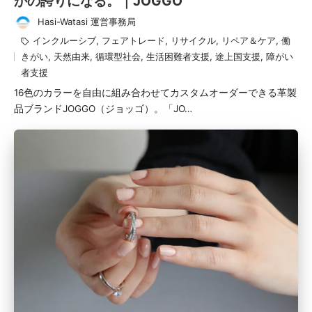
かの誇りになる。｜JOGGO
Hasi-Watasi 運営事務局
投
タ
インクルーシブ
,
フェアトレード
,
リサイクル
,
リペア＆ケア
,
働
稿
グ：
きがい
,
天然由来
,
循環型社会
,
生活困難者支援
,
途上国支援
,
障がい
者
者支援
16色のカラーを自由に組み合わせてカスタムオーダーできる革製
品ブランドJOGGO（ジョッゴ）。「JO…