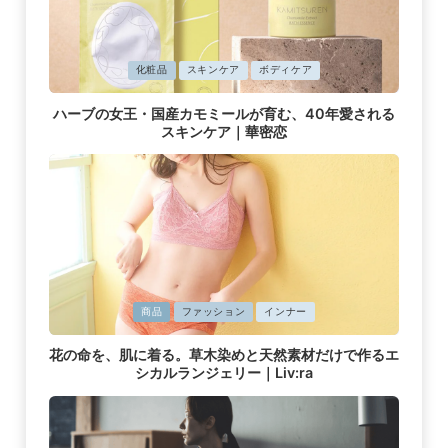
に
化粧品
スキンケア
ボディケア
掲
ハーブの女王・国産カモミールが育む、40年愛される
載
スキンケア｜華密恋
済
み
に
商品
ファッション
インナー
掲
花の命を、肌に着る。草木染めと天然素材だけで作るエ
載
シカルランジェリー｜Liv:ra
済
み