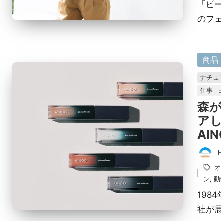
「ピ
のフ
に
商品
掲
ナチュ
載
仕事
済
森
み
ア
AIN
投
タ
オ
稿
グ：
ン
,
動
者
198
社が