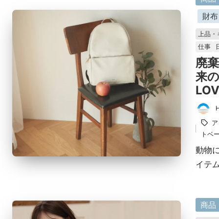
掲
財布
載
上品・
済
仕事
み
廃
来
LOV
投
タ
ア
稿
グ：
トベ
者
動物
イテム
に
商品
掲