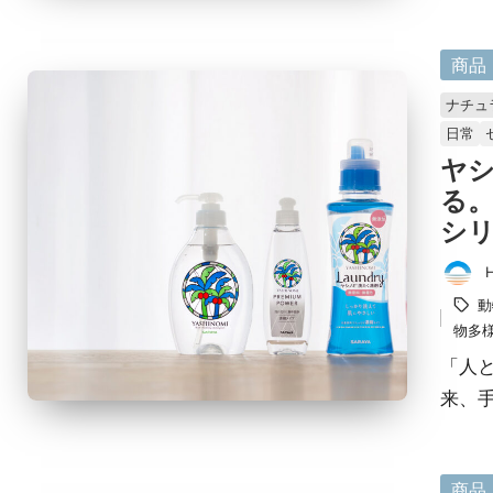
に
商品
掲
ナチュ
載
日常
済
ヤ
み
る。
シ
投
タ
動
稿
グ：
物多
者
「人と
来、
に
商品