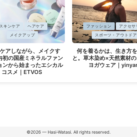
に
スキンケア
ヘアケア
ファッション
アクセサ
掲
メイクアップ
スポーツ・アウトドア
載
ケアしながら、メイクす
何を着るかは、生き方
済
内初の国産ミネラルファン
と。草木染め×天然素材の
み
ョンから始まったエシカル
ヨガウェア｜yinya
コスメ｜ETVOS
©︎2026 — Hasi-Watasi. All rights reserved.