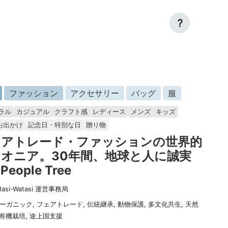
?
ファッション
アクセサリー
バッグ
服
ラル
カジュアル
クラフト感
レディース
メンズ
キッズ
お出かけ
記念日・特別な日
贈り物
ェアトレード・ファッションの世界的
オニア。30年間、地球と人に誠実
eople Tree
Hasi-Watasi 運営事務局
ーガニック
,
フェアトレード
,
伝統継承
,
動物保護
,
多文化共生
,
天然
有機栽培
,
途上国支援