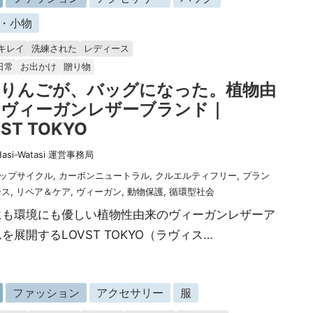
・小物
キレイ
洗練された
レディース
日常
お出かけ
贈り物
棄りんごが、バッグになった。植物由
のヴィーガンレザーブランド｜
ST TOKYO
Hasi-Watasi 運営事務局
ップサイクル
,
カーボンニュートラル
,
クルエルティフリー
,
プラン
ース
,
リペア＆ケア
,
ヴィーガン
,
動物保護
,
循環型社会
にも環境にも優しい植物性由来のヴィーガンレザーア
を展開するLOVST TOKYO（ラヴィス…
ファッション
アクセサリー
服