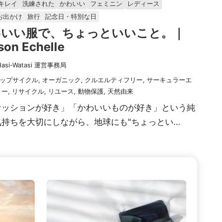
キレイ
洗練された
かわいい
フェミニン
レディース
お出かけ
旅行
記念日・特別な日
わいい服で、ちょっといいこと。｜
son Echelle
Hasi-Watasi 運営事務局
ップサイクル
,
オーガニック
,
クルエルティフリー
,
サーキュラーエ
ミー
,
リサイクル
,
リユース
,
動物保護
,
天然由来
ァッションが好き」「かわいいものが好き」という純
気持ちを大切にしながら、地球にも"ちょっとい…