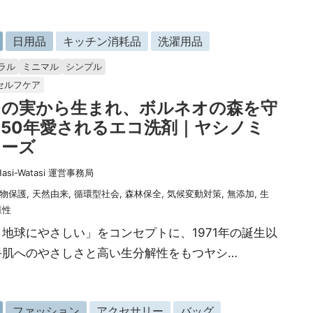
日用品
キッチン消耗品
洗濯用品
ラル
ミニマル
シンプル
セルフケア
シの実から生まれ、ボルネオの森を守
50年愛されるエコ洗剤｜ヤシノミ
リーズ
Hasi-Watasi 運営事務局
物保護
,
天然由来
,
循環型社会
,
森林保全
,
気候変動対策
,
無添加
,
生
様性
地球にやさしい」をコンセプトに、1971年の誕生以
手肌へのやさしさと高い生分解性をもつヤシ…
ファッション
アクセサリー
バッグ