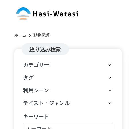
コ
H
ン
自
テ
分
a
ホーム
動物保護
ン
も、
si
ツ
絞り込み検索
世
へ
界
-
カテゴリー
ス
も、
W
キ
し
タグ
ッ
あ
at
利用シーン
プ
わ
a
せ
テイスト・ジャンル
に
si
キーワード