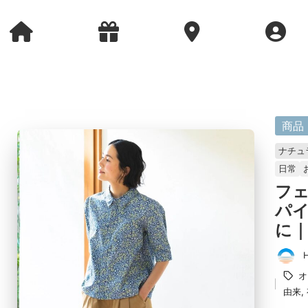
に
商品
掲
ナチュ
載
日常
済
フ
み
パイ
に｜P
投
タ
オ
稿
グ：
由来
,
者