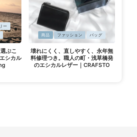
リー
に
商品
ファッション
バッグ
掲
を選ぶこ
壊れにくく、直しやすく、永年無
載
エシカル
料修理つき。職人の町・浅草橋発
済
ng
のエシカルレザー｜CRAFSTO
み