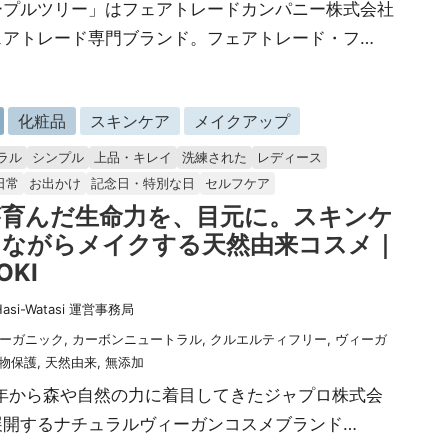
ープルツリー」はフェアトレードカンパニー株式会社
ェアトレード専門ブランド。フェアトレード・フ…
化粧品
スキンケア
メイクアップ
ラル
シンプル
上品・キレイ
洗練された
レディース
日常
お出かけ
記念日・特別な日
セルフケア
が育んだ生命力を、目元に。スキンケ
しながらメイクする天然由来コスメ｜
OKI
Hasi-Watasi 運営事務局
ーガニック
,
カーボンニュートラル
,
クルエルティフリー
,
ヴィーガ
物保護
,
天然由来
,
無添加
4年から森や自然の力に着目してきたジャプロ株式会
展開するナチュラルヴィーガンコスメブランド…