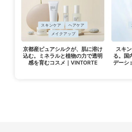
に
に
スキンケア
ヘアケア
掲
掲
メイクアップ
載
載
京都産ピュアシルクが、肌に溶け
スキン
済
済
込む。ミネラルと植物の力で透明
る。国
み
み
感を育むコスメ｜VINTORTE
デーシ