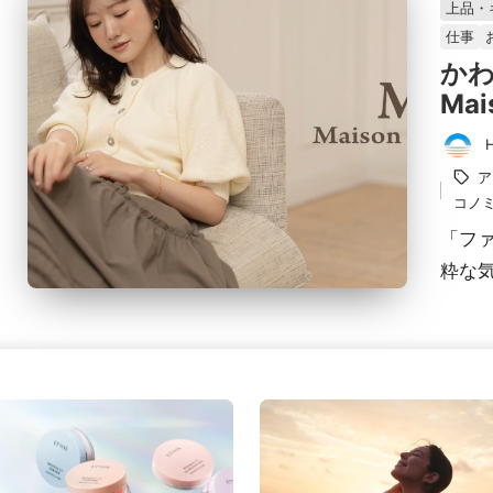
上品・
載
仕事
済
か
み
Mai
投
タ
ア
稿
グ：
コノ
者
「フ
粋な