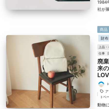
198
社が
に
商品
掲
財布
載
上品・
済
仕事
み
廃
来
LOV
投
タ
ア
稿
グ：
トベ
者
動物