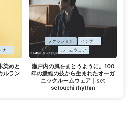
に
ファッション
インナー
掲
ンナー
ルームウェア
載
木染めと
瀬戸内の風をまとうように。100
済
カルラン
年の繊維の技から生まれたオーガ
み
ニックルームウェア｜set
setouchi rhythm