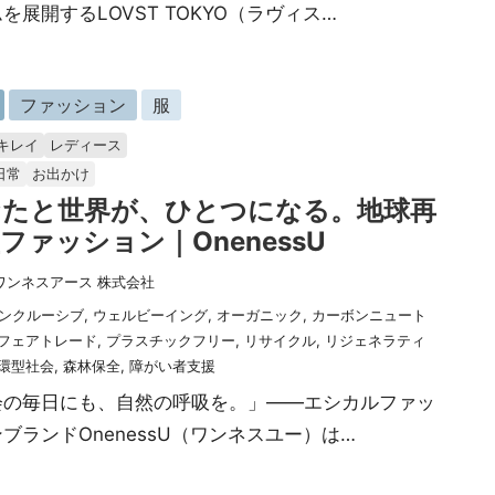
を展開するLOVST TOKYO（ラヴィス…
ファッション
服
キレイ
レディース
日常
お出かけ
なたと世界が、ひとつになる。地球再
ファッション｜OnenessU
ワンネスアース 株式会社
ンクルーシブ
,
ウェルビーイング
,
オーガニック
,
カーボンニュート
フェアトレード
,
プラスチックフリー
,
リサイクル
,
リジェネラティ
環型社会
,
森林保全
,
障がい者支援
会の毎日にも、自然の呼吸を。」——エシカルファッ
ブランドOnenessU（ワンネスユー）は…