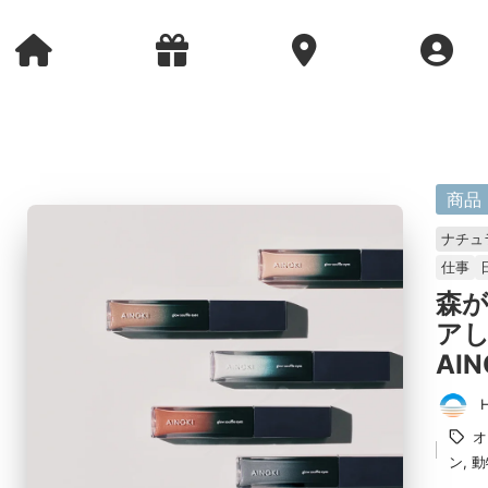
に
商品
掲
ナチュ
載
仕事
済
森
み
ア
AIN
投
タ
オ
稿
グ：
ン
,
動
者