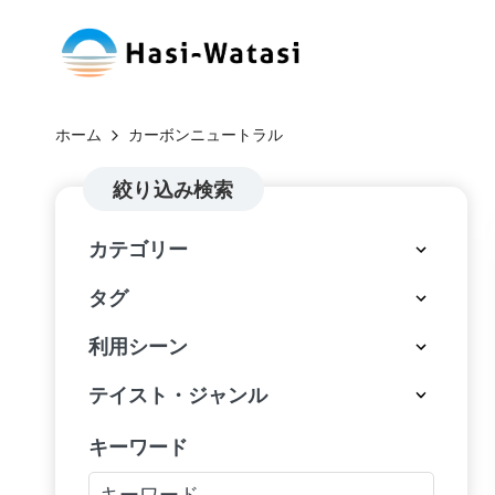
コ
H
ン
自
テ
分
a
ホーム
カーボンニュートラル
ン
も、
si
ツ
絞り込み検索
世
へ
界
-
カテゴリー
ス
も、
W
キ
し
タグ
ッ
あ
at
利用シーン
プ
わ
a
せ
テイスト・ジャンル
に
si
キーワード