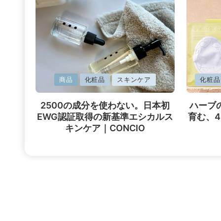
に
に
商品
化粧品
スキンケア
化粧品
掲
掲
2500の成分を使わない。日本初
ハーブ
載
載
EWG認証取得の新基準エシカルス
育む、
済
済
キンケア｜CONCIO
み
み