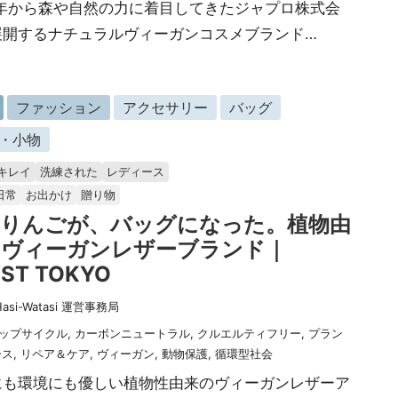
4年から森や自然の力に着目してきたジャプロ株式会
展開するナチュラルヴィーガンコスメブランド…
ファッション
アクセサリー
バッグ
・小物
キレイ
洗練された
レディース
日常
お出かけ
贈り物
棄りんごが、バッグになった。植物由
のヴィーガンレザーブランド｜
ST TOKYO
Hasi-Watasi 運営事務局
ップサイクル
,
カーボンニュートラル
,
クルエルティフリー
,
プラン
ース
,
リペア＆ケア
,
ヴィーガン
,
動物保護
,
循環型社会
にも環境にも優しい植物性由来のヴィーガンレザーア