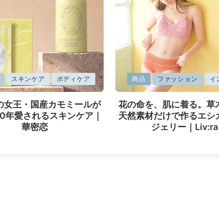
に
スキンケア
ボディケア
商品
ファッション
イ
掲
の女王・国産カモミールが
花の命を、肌に着る。草
載
40年愛されるスキンケア｜
天然素材だけで作るエシ
済
華密恋
ジェリー｜Liv:ra
み