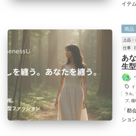
イテム
に
商品
掲
上品・
載
仕事
済
あ
み
生型
投
タ
イ
稿
グ：
ラル
,
者
ブ
,
循
「都
ション