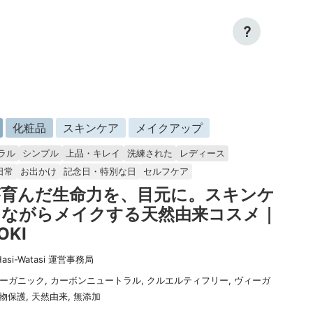
?
化粧品
スキンケア
メイクアップ
ラル
シンプル
上品・キレイ
洗練された
レディース
日常
お出かけ
記念日・特別な日
セルフケア
が育んだ生命力を、目元に。スキンケ
しながらメイクする天然由来コスメ｜
OKI
Hasi-Watasi 運営事務局
ーガニック
,
カーボンニュートラル
,
クルエルティフリー
,
ヴィーガ
物保護
,
天然由来
,
無添加