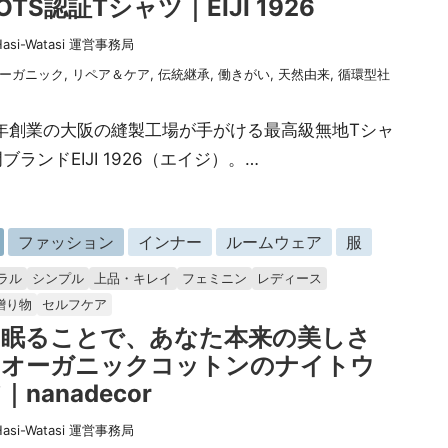
OTS認証Tシャツ｜EIJI 1926
Hasi-Watasi 運営事務局
ーガニック
,
リペア＆ケア
,
伝統継承
,
働きがい
,
天然由来
,
循環型社
6年創業の大阪の縫製工場が手がける最高級無地Tシャ
ブランドEIJI 1926（エイジ）。…
ファッション
インナー
ルームウェア
服
ラル
シンプル
上品・キレイ
フェミニン
レディース
贈り物
セルフケア
く眠ることで、あなた本来の美しさ
。オーガニックコットンのナイトウ
｜nanadecor
Hasi-Watasi 運営事務局