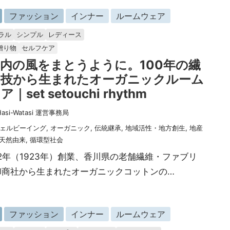
ファッション
インナー
ルームウェア
ラル
シンプル
レディース
贈り物
セルフケア
内の風をまとうように。100年の繊
の技から生まれたオーガニックルーム
｜set setouchi rhythm
Hasi-Watasi 運営事務局
ェルビーイング
,
オーガニック
,
伝統継承
,
地域活性・地方創生
,
地産
天然由来
,
循環型社会
2年（1923年）創業、香川県の老舗繊維・ファブリ
卸商社から生まれたオーガニックコットンの…
ファッション
インナー
ルームウェア