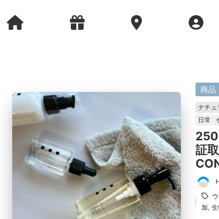
に
商品
掲
ナチュ
載
日常
済
25
み
証
CO
投
タ
ウ
稿
グ：
加
,
生
者