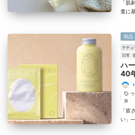
「肌
査に基
に
商品
掲
ナチュ
載
日常
済
ハ
み
40
投
タ
ウ
稿
グ：
加
者
「皆
い」—