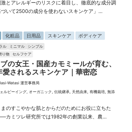
刺激とアレルギーのリスクに着目し、徹底的な成分調
づいて2500の成分を使わないスキンケア」…
化粧品
日用品
スキンケア
ボディケア
ラル
ミニマル
シンプル
贈り物
セルフケア
ーブの女王・国産カモミールが育む、
年愛されるスキンケア｜華密恋
Hasi-Watasi 運営事務局
ェルビーイング
,
オーガニック
,
伝統継承
,
天然由来
,
有機栽培
,
無添
さまのすこやかな肌とからだのためにお役に立ちた
—カミツレ研究所では1982年の創業以来、農…