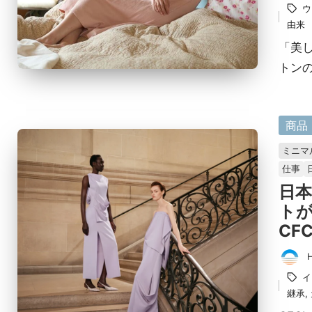
ウ
稿
グ：
由来
者
「美
トン
に
商品
掲
ミニマ
載
仕事
済
日本
み
ト
CFC
投
タ
イ
稿
グ：
継承
,
者