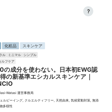
?
化粧品
スキンケア
ラル
ミニマル
シンプル
セルフケア
00の成分を使わない。日本初EWG認
取得の新基準エシカルスキンケア｜
NCIO
Hasi-Watasi 運営事務局
ェルビーイング
,
クルエルティフリー
,
天然由来
,
気候変動対策
,
無添
物多様性