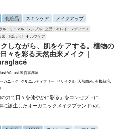
化粧品
スキンケア
メイクアップ
ラル
ミニマル
シンプル
上品・キレイ
レディース
日常
お出かけ
セルフケア
イクしながら、肌をケアする。植物の
で日々を彩る天然由来メイク｜
uraglacé
Hasi-Watasi 運営事務局
ーガニック
,
クルエルティフリー
,
リサイクル
,
天然由来
,
有機栽培
,
加
物の力で日々を健やかに彩る」をコンセプトに、
8年に誕生したオーガニックメイクブランドnat…