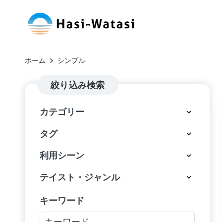
コ
H
ン
自
テ
分
a
ホーム
シンプル
ン
も、
si
ツ
絞り込み検索
世
へ
界
-
カテゴリー
ス
も、
W
キ
し
タグ
ッ
あ
at
利用シーン
プ
わ
a
せ
テイスト・ジャンル
に
si
キーワード