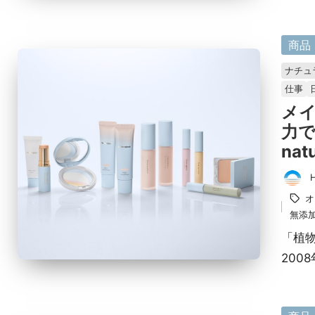
に
商品
掲
ナチュ
載
仕事
済
メ
み
力
nat
投
タ
オ
稿
グ：
無添
者
「植
200