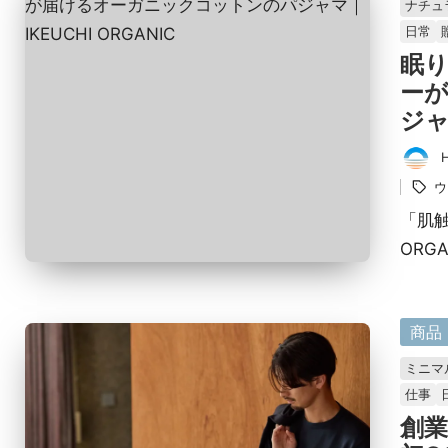
ナチュ
載
日常
済
眠
み
ー
ジャ
タ
投
グ：
ウ
稿
者
「肌触
ORG
に
商品
掲
ミニマ
載
仕事
済
創業
み