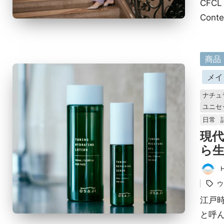
CFC
Cont
に
商品
掲
メイ
載
ナチュ
済
ユニセ
み
日常
現
ら生
タ
投
グ：
ウ
稿
者
江戸
と呼