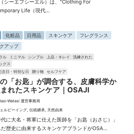
L（シーエフシーエル）は、"Clothing For
emporary Life（現代…
化粧品
日用品
スキンケア
フレグランス
クアップ
ラル
ミニマル
シンプル
上品・キレイ
洗練された
ックス
記念日・特別な日
贈り物
セルフケア
代の「お匙」が調合する、皮膚科学か
まれたスキンケア｜OSAJI
Hasi-Watasi 運営事務局
ェルビーイング
,
伝統継承
,
天然由来
時代に大名・将軍に仕えた医師を「お匙（おさじ）」
んだ歴史に由来するスキンケアブランドがOSA…