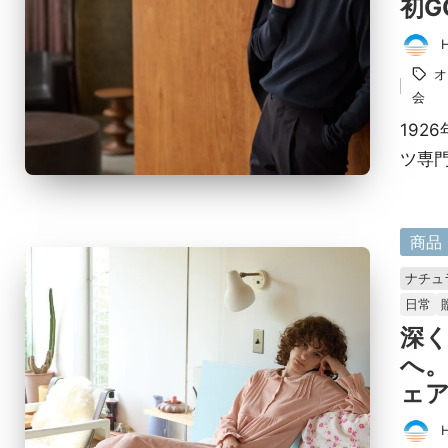
初G
投
タ
オ
稿
グ：
会
者
192
ツ専門
に
商品
掲
ナチュ
載
日常
済
深
み
へ
ェア
投
タ