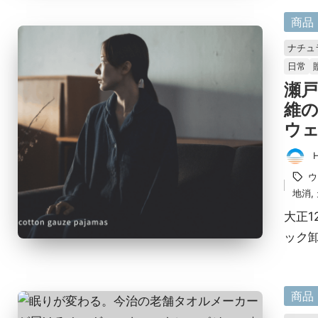
に
商品
掲
ナチュ
載
日常
済
瀬戸
み
維
ウェア
投
タ
ウ
稿
グ：
地消
,
者
大正1
ック
に
商品
掲