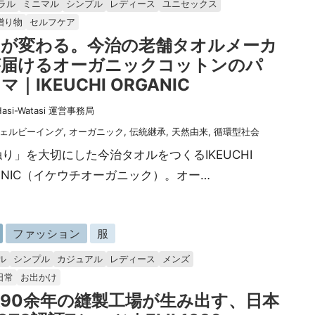
ラル
ミニマル
シンプル
レディース
ユニセックス
贈り物
セルフケア
りが変わる。今治の老舗タオルメーカ
が届けるオーガニックコットンのパ
マ｜IKEUCHI ORGANIC
Hasi-Watasi 運営事務局
ェルビーイング
,
オーガニック
,
伝統継承
,
天然由来
,
循環型社会
り」を大切にした今治タオルをつくるIKEUCHI
ANIC（イケウチオーガニック）。オー…
ファッション
服
ル
シンプル
カジュアル
レディース
メンズ
日常
お出かけ
90余年の縫製工場が生み出す、日本