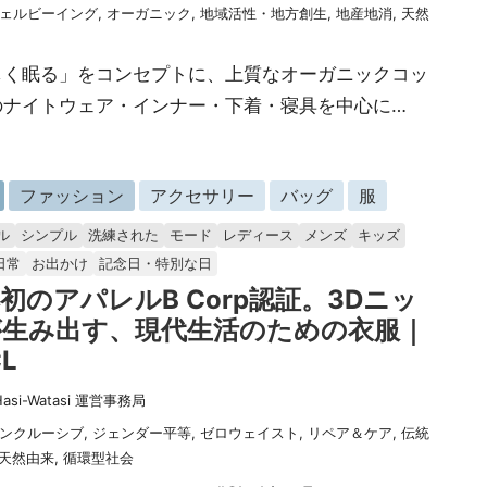
ェルビーイング
,
オーガニック
,
地域活性・地方創生
,
地産地消
,
天然
しく眠る」をコンセプトに、上質なオーガニックコッ
のナイトウェア・インナー・下着・寝具を中心に…
ファッション
アクセサリー
バッグ
服
ル
シンプル
洗練された
モード
レディース
メンズ
キッズ
日常
お出かけ
記念日・特別な日
初のアパレルB Corp認証。3Dニッ
が生み出す、現代生活のための衣服｜
L
Hasi-Watasi 運営事務局
ンクルーシブ
,
ジェンダー平等
,
ゼロウェイスト
,
リペア＆ケア
,
伝統
天然由来
,
循環型社会