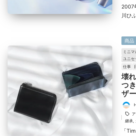
者
20
川ひ
に
商品
掲
ミニマ
載
ユニセ
済
仕事
み
壊
つ
ザー
投
タ
ア
稿
グ：
継承
,
者
「Ti