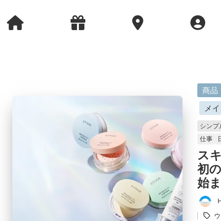
に
商品
掲
メイ
載
シンプ
済
仕事
み
ス
初
始ま
タ
投
グ：
ウ
稿