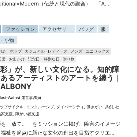
aditional×Modern（伝統と現代の融合）」「A…
ファッション
アクセサリー
バッグ
服
・小物
れた
ポップ
カジュアル
レディース
メンズ
ユニセックス
日常
お出かけ
記念日・特別な日
贈り物
異彩」が、新しい文化になる。知的障
のあるアーティストのアートを纏う｜
RALBONY
Hasi-Watasi 運営事務局
ップサイクル
,
インクルーシブ
,
ダイバーシティ
,
働きがい
,
共創
,
社
業家支援
,
障がい者支援
彩を、放て。」をミッションに掲げ、障害のイメージ
と福祉を起点に新たな文化の創出を目指すクリエ…