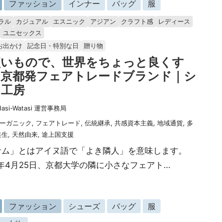
ファッション
インナー
バッグ
服
ラル
カジュアル
エスニック
アジアン
クラフト感
レディース
ユニセックス
お出かけ
記念日・特別な日
贈り物
買いもので、世界をちょっと良くす
。京都発フェアトレードブランド｜シ
ム工房
Hasi-Watasi 運営事務局
ーガニック
,
フェアトレード
,
伝統継承
,
共感資本主義
,
地域通貨
,
多
共生
,
天然由来
,
途上国支援
サム」とはアイヌ語で「よき隣人」を意味します。
9年4月25日、京都大学の隣に小さなフェアト…
ファッション
シューズ
バッグ
服