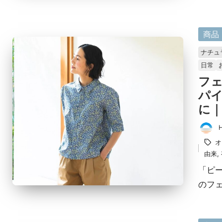
に
商品
掲
ナチュ
載
日常
済
フ
み
パイ
に｜P
投
タ
オ
稿
グ：
由来
,
者
「ピ
のフ