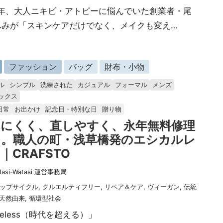
07年、大人ニキビ・アトピーに悩んでいた創業者・尾
ふみが「スキンケアだけでなく、メイクも変え…
ファッション
バッグ
財布・小物
ル
シンプル
洗練された
カジュアル
フォーマル
メンズ
ックス
日常
お出かけ
記念日・特別な日
贈り物
れにくく、直しやすく、永年無料修理
き。職人の町・浅草橋発のエシカルレ
｜CRAFSTO
Hasi-Watasi 運営事務局
ップサイクル
,
クルエルティフリー
,
リペア＆ケア
,
ヴィーガン
,
伝統
天然由来
,
循環型社会
meless（時代を超える）」