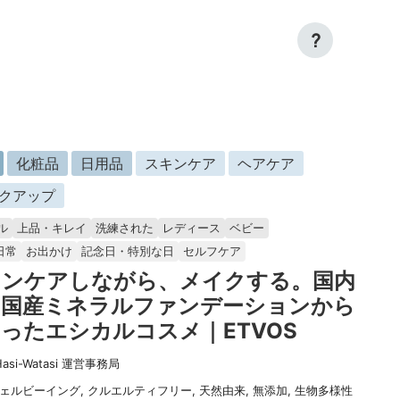
?
化粧品
日用品
スキンケア
ヘアケア
クアップ
ル
上品・キレイ
洗練された
レディース
ベビー
日常
お出かけ
記念日・特別な日
セルフケア
キンケアしながら、メイクする。国内
の国産ミネラルファンデーションから
ったエシカルコスメ｜ETVOS
Hasi-Watasi 運営事務局
ェルビーイング
,
クルエルティフリー
,
天然由来
,
無添加
,
生物多様性