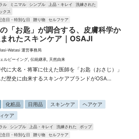
ラル
ミニマル
シンプル
上品・キレイ
洗練された
ックス
記念日・特別な日
贈り物
セルフケア
代の「お匙」が調合する、皮膚科学か
まれたスキンケア｜OSAJI
Hasi-Watasi 運営事務局
ェルビーイング
,
伝統継承
,
天然由来
時代に大名・将軍に仕えた医師を「お匙（おさじ）」
んだ歴史に由来するスキンケアブランドがOSA…
化粧品
日用品
スキンケア
ヘアケア
ィケア
ラル
シンプル
上品・キレイ
洗練された
ポップ
記念日・特別な日
贈り物
セルフケア