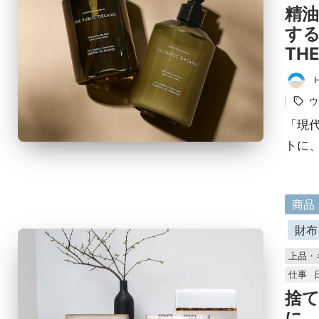
精
す
THE
タ
投
グ：
ウ
稿
者
「現
トに、
に
商品
掲
財布
載
上品・
済
仕事
み
捨
に