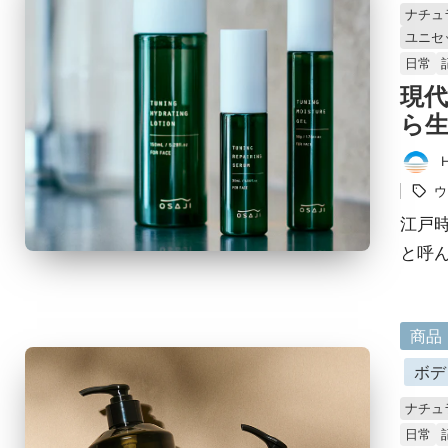
ナチュ
済
ユニセ
み
日常
現
ら生
タ
投
グ：
ウ
稿
者
江戸
と呼
に
商品
掲
ボデ
載
ナチュ
済
日常
み