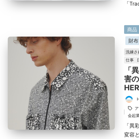
「Tr
に
商品
掲
財布
載
洗練さ
済
仕事
み
「
害
HE
投
タ
ア
稿
グ：
会起
者
「異
変容