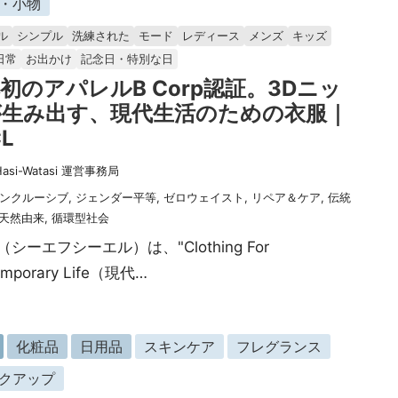
・小物
ル
シンプル
洗練された
モード
レディース
メンズ
キッズ
日常
お出かけ
記念日・特別な日
初のアパレルB Corp認証。3Dニッ
が生み出す、現代生活のための衣服｜
L
Hasi-Watasi 運営事務局
ンクルーシブ
,
ジェンダー平等
,
ゼロウェイスト
,
リペア＆ケア
,
伝統
天然由来
,
循環型社会
L（シーエフシーエル）は、"Clothing For
emporary Life（現代…
化粧品
日用品
スキンケア
フレグランス
クアップ