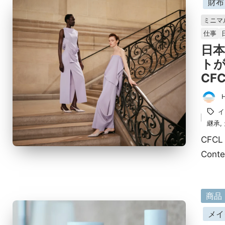
財布
載
ミニマ
済
仕事
み
日本
ト
CFC
投
タ
イ
稿
グ：
継承
,
者
CFC
Cont
に
商品
掲
メイ
載