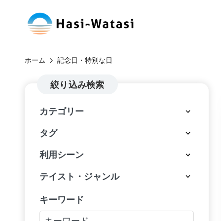
コ
H
ン
自
テ
分
a
ホーム
記念日・特別な日
ン
も、
si
ツ
絞り込み検索
世
へ
界
-
カテゴリー
ス
も、
W
キ
し
タグ
ッ
あ
at
利用シーン
プ
わ
a
せ
テイスト・ジャンル
に
si
キーワード