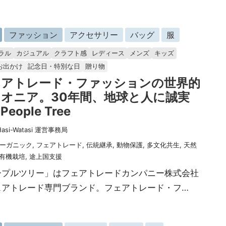
ファッション
アクセサリー
バッグ
服
ラル
カジュアル
クラフト感
レディース
メンズ
キッズ
お出かけ
記念日・特別な日
贈り物
ェアトレード・ファッションの世界的
オニア。30年間、地球と人に誠実
eople Tree
Hasi-Watasi 運営事務局
ーガニック
,
フェアトレード
,
伝統継承
,
動物保護
,
多文化共生
,
天然
有機栽培
,
途上国支援
ープルツリー」はフェアトレードカンパニー株式会社
ェアトレード専門ブランド。フェアトレード・フ…