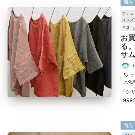
に
商品
掲
ナチュ
載
メンズ
済
日常
み
お
る
サ
投
タ
オ
稿
グ：
文化
者
「シ
199
に
商品
掲