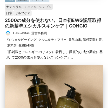
掲
ナチュラル
ミニマル
シンプル
載
日常
セルフケア
済
2500の成分を使わない。日本初EWG認証取得
み
の新基準エシカルスキンケア｜CONCIO
Hasi-Watasi 運営事務局
投
タ
ウェルビーイング
,
クルエルティフリー
,
天然由来
,
気候変動対策
,
稿
グ：
無添加
,
生物多様性
者
「肌刺激とアレルギーのリスクに着目し、徹底的な成分調査に基
づいて2500の成分を使わないスキンケア」…