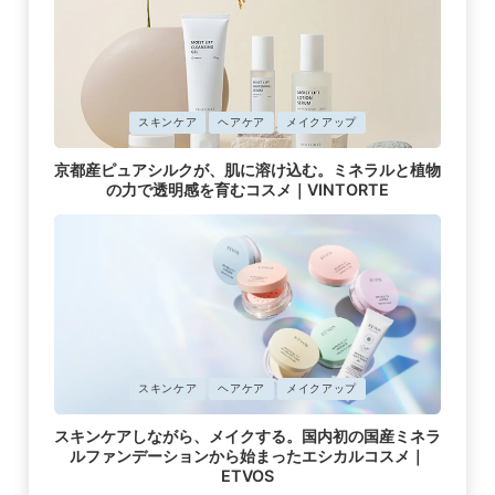
に
スキンケア
ヘアケア
メイクアップ
掲
京都産ピュアシルクが、肌に溶け込む。ミネラルと植物
載
の力で透明感を育むコスメ｜VINTORTE
済
み
に
スキンケア
ヘアケア
メイクアップ
掲
スキンケアしながら、メイクする。国内初の国産ミネラ
載
ルファンデーションから始まったエシカルコスメ｜
済
ETVOS
み