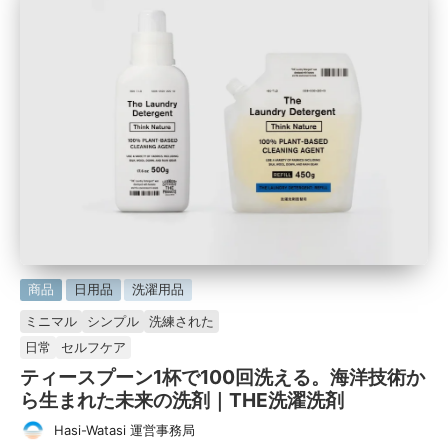
に
商品
日用品
洗濯用品
掲
ミニマル
シンプル
洗練された
載
日常
セルフケア
済
ティースプーン1杯で100回洗える。海洋技術か
み
ら生まれた未来の洗剤｜THE洗濯洗剤
Hasi-Watasi 運営事務局
タ
投