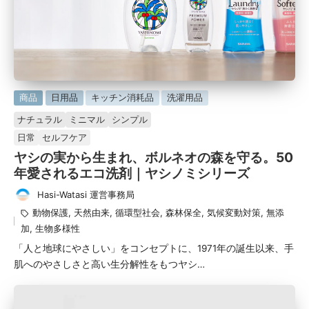
に
商品
日用品
キッチン消耗品
洗濯用品
掲
ナチュラル
ミニマル
シンプル
載
日常
セルフケア
済
ヤシの実から生まれ、ボルネオの森を守る。50
み
年愛されるエコ洗剤｜ヤシノミシリーズ
Hasi-Watasi 運営事務局
投
タ
動物保護
,
天然由来
,
循環型社会
,
森林保全
,
気候変動対策
,
無添
稿
グ：
加
,
生物多様性
者
「人と地球にやさしい」をコンセプトに、1971年の誕生以来、手
肌へのやさしさと高い生分解性をもつヤシ…