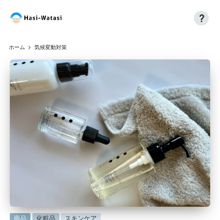
?
コ
H
自
ン
分
a
テ
ホーム
気候変動対策
も、
ン
si
世
ツ
界
へ
-
も、
ス
W
し
キ
あ
ッ
at
わ
プ
a
せ
に
si
に
商品
化粧品
スキンケア