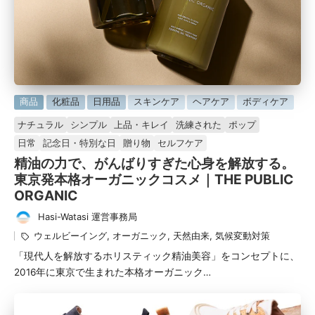
に
商品
化粧品
日用品
スキンケア
ヘアケア
ボディケア
掲
ナチュラル
シンプル
上品・キレイ
洗練された
ポップ
載
日常
記念日・特別な日
贈り物
セルフケア
済
精油の力で、がんばりすぎた心身を解放する。
み
東京発本格オーガニックコスメ｜THE PUBLIC
ORGANIC
Hasi-Watasi 運営事務局
タ
投
グ：
ウェルビーイング
,
オーガニック
,
天然由来
,
気候変動対策
稿
「現代人を解放するホリスティック精油美容」をコンセプトに、
者
2016年に東京で生まれた本格オーガニック…