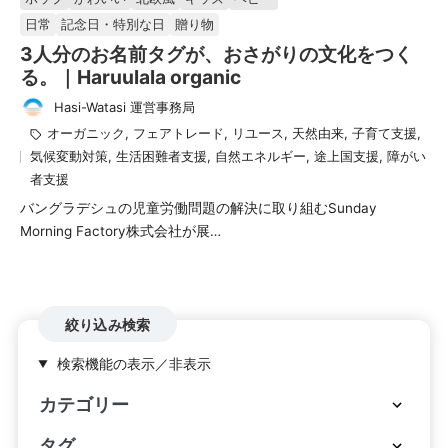
載
日常
記念日・特別な日
贈り物
済
3人分のお名前タグが、おさがりの文化をつく
み
る。｜Haruulala organic
Hasi-Watasi 運営事務局
投
タ
オーガニック
,
フェアトレード
,
リユース
,
天然由来
,
子育て支援
,
稿
グ：
気候変動対策
,
生活困難者支援
,
自然エネルギー
,
途上国支援
,
障がい
者
者支援
バングラデシュの児童労働問題の解決に取り組むSunday
Morning Factory株式会社が展…
絞り込み検索
検索機能の表示／非表示
カテゴリー
タグ