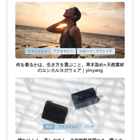
に
ファッション
アクセサリー
スポーツ・アウトドア
掲
何を着るかは、生き方を選ぶこと。草木染め×天然素材
載
のエシカルヨガウェア｜yinyang
済
み
に
商品
ファッション
バッグ
掲