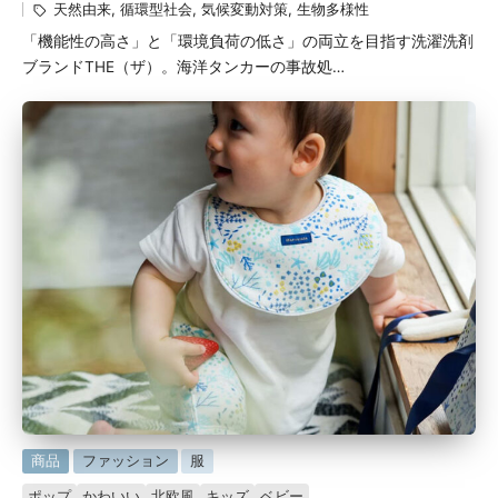
グ：
天然由来
,
循環型社会
,
気候変動対策
,
生物多様性
稿
「機能性の高さ」と「環境負荷の低さ」の両立を目指す洗濯洗剤
者
ブランドTHE（ザ）。海洋タンカーの事故処…
に
商品
ファッション
服
掲
ポップ
かわいい
北欧風
キッズ
ベビー