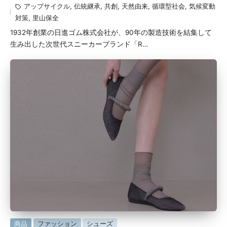
アップサイクル
,
伝統継承
,
共創
,
天然由来
,
循環型社会
,
気候変動
稿
グ：
対策
,
里山保全
者
1932年創業の日進ゴム株式会社が、90年の製造技術を結集して
生み出した次世代スニーカーブランド「R…
に
商品
ファッション
シューズ