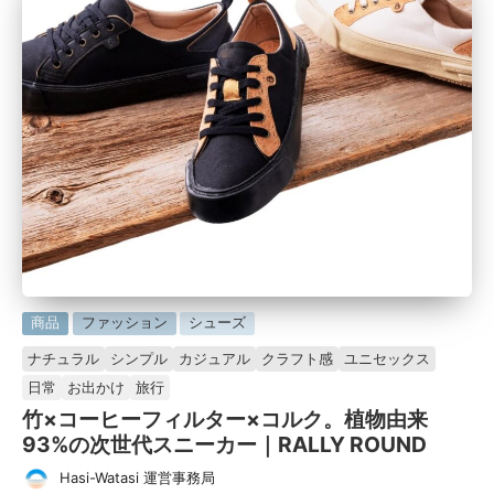
に
商品
ファッション
シューズ
掲
ナチュラル
シンプル
カジュアル
クラフト感
ユニセックス
載
日常
お出かけ
旅行
済
竹×コーヒーフィルター×コルク。植物由来
み
93%の次世代スニーカー｜RALLY ROUND
Hasi-Watasi 運営事務局
投
タ