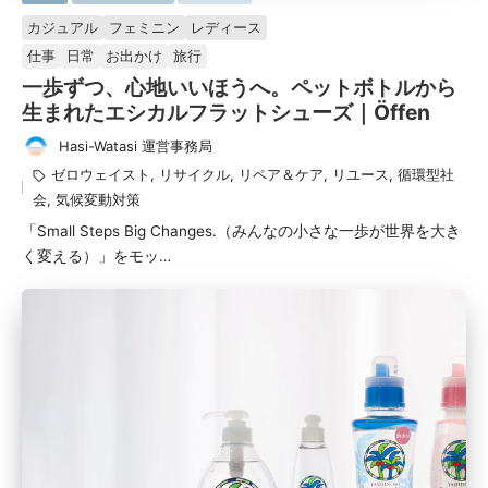
掲
カジュアル
フェミニン
レディース
載
仕事
日常
お出かけ
旅行
済
一歩ずつ、心地いいほうへ。ペットボトルから
み
生まれたエシカルフラットシューズ｜Öffen
Hasi-Watasi 運営事務局
投
タ
ゼロウェイスト
,
リサイクル
,
リペア＆ケア
,
リユース
,
循環型社
稿
グ：
会
,
気候変動対策
者
「Small Steps Big Changes.（みんなの小さな一歩が世界を大き
く変える）」をモッ…