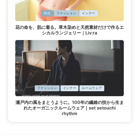
に
商品
ファッション
インナー
掲
載
花の命を、肌に着る。草木染めと天然素材だけで作るエ
済
シカルランジェリー｜Liv:ra
み
に
ファッション
インナー
ルームウェア
掲
載
瀬戸内の風をまとうように。100年の繊維の技から生ま
済
れたオーガニックルームウェア｜set setouchi
み
rhythm