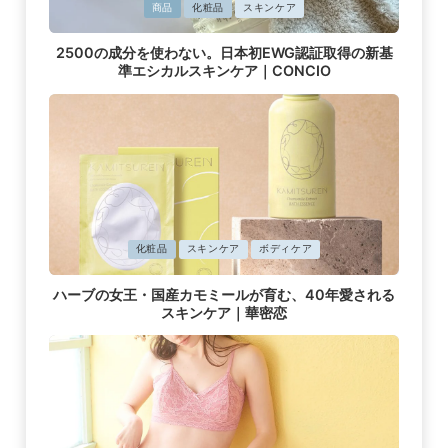
に
商品
化粧品
スキンケア
掲
載
2500の成分を使わない。日本初EWG認証取得の新基
済
準エシカルスキンケア｜CONCIO
み
に
化粧品
スキンケア
ボディケア
掲
載
ハーブの女王・国産カモミールが育む、40年愛される
済
スキンケア｜華密恋
み