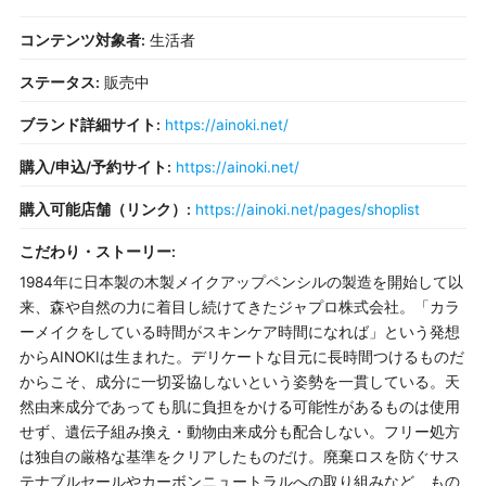
コンテンツ対象者:
生活者
ステータス:
販売中
ブランド詳細サイト:
https://ainoki.net/
購入/申込/予約サイト:
https://ainoki.net/
購入可能店舗（リンク）:
https://ainoki.net/pages/shoplist
こだわり・ストーリー:
1984年に日本製の木製メイクアップペンシルの製造を開始して以
来、森や自然の力に着目し続けてきたジャプロ株式会社。「カラ
ーメイクをしている時間がスキンケア時間になれば」という発想
からAINOKIは生まれた。デリケートな目元に長時間つけるものだ
からこそ、成分に一切妥協しないという姿勢を一貫している。天
然由来成分であっても肌に負担をかける可能性があるものは使用
せず、遺伝子組み換え・動物由来成分も配合しない。フリー処方
は独自の厳格な基準をクリアしたものだけ。廃棄ロスを防ぐサス
テナブルセールやカーボンニュートラルへの取り組みなど、もの