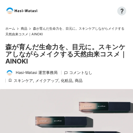
?
コ
H
自
ン
分
a
テ
ホーム
商品
森が育んだ生命力を、目元に。スキンケアしながらメイクする
も、
ン
天然由来コスメ｜AINOKI
si
世
ツ
森が育んだ生命力を、目元に。スキンケ
界
へ
-
も、
アしながらメイクする天然由来コスメ｜
ス
W
し
AINOKI
キ
あ
ッ
at
Hasi-Watasi 運営事務局
コメントなし
わ
プ
投
a
せ
スキンケア
,
メイクアップ
,
化粧品
,
商品
稿
に
に
si
者
掲
載
済
み