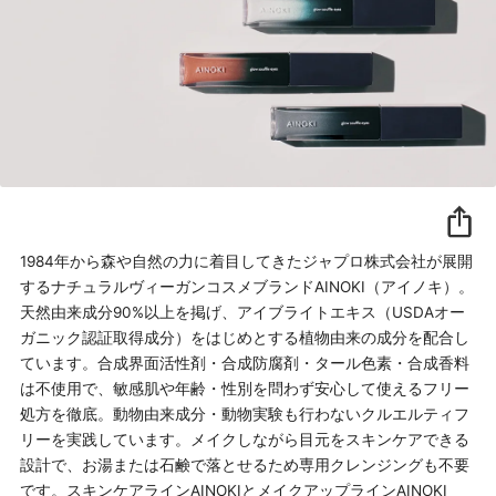
1984年から森や自然の力に着目してきたジャプロ株式会社が展開
するナチュラルヴィーガンコスメブランドAINOKI（アイノキ）。
天然由来成分90%以上を掲げ、アイブライトエキス（USDAオー
ガニック認証取得成分）をはじめとする植物由来の成分を配合し
ています。合成界面活性剤・合成防腐剤・タール色素・合成香料
は不使用で、敏感肌や年齢・性別を問わず安心して使えるフリー
処方を徹底。動物由来成分・動物実験も行わないクルエルティフ
リーを実践しています。メイクしながら目元をスキンケアできる
設計で、お湯または石鹸で落とせるため専用クレンジングも不要
です。スキンケアラインAINOKIとメイクアップラインAINOKI