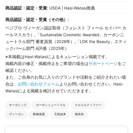
商品認証・認定・受賞:
USDA | Hasi-Watasi推薦
商品認証・認定・受賞（その他）:
ベジプロ ヴィーガン認証取得（フォレスト フィール セイバー カ
ールマスカラ）,「Sustainable Cosmetic Awarded」カーボンニ
ュートラル部門 審査員賞（2026年）,「LDK the Beauty」スティ
ックバーム部門 A評価（2025年）
※本掲載はHasi-Watasiによるキュレーション掲載です。
掲載内容の修正・掲載停止をご希望の場合は
サポートページ
をご
確認ください。
また、ご自身のお気に入りのブランドや活動をご紹介されたい場
合は、
お問い合わせフォーム
よりお問い合わせください。Hasi-
Watasiによる掲載を検討させていただきます。
タ
オーガニック
カーボンニュートラル
クルエルティフリー
グ：
ヴィーガン
動物保護
天然由来
無添加