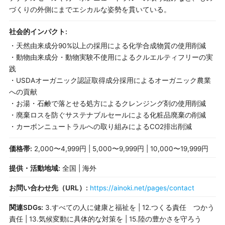
づくりの外側にまでエシカルな姿勢を貫いている。
社会的インパクト:
・天然由来成分90%以上の採用による化学合成物質の使用削減
・動物由来成分・動物実験不使用によるクルエルティフリーの実
践
・USDAオーガニック認証取得成分採用によるオーガニック農業
への貢献
・お湯・石鹸で落とせる処方によるクレンジング剤の使用削減
・廃棄ロスを防ぐサステナブルセールによる化粧品廃棄の削減
・カーボンニュートラルへの取り組みによるCO2排出削減
価格帯:
2,000〜4,999円 | 5,000〜9,999円 | 10,000〜19,999円
提供・活動地域:
全国 | 海外
お問い合わせ先（URL）:
https://ainoki.net/pages/contact
関連SDGs:
3.すべての人に健康と福祉を | 12.つくる責任 つかう
責任 | 13.気候変動に具体的な対策を | 15.陸の豊かさを守ろう